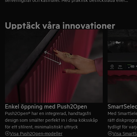
korg ger ordning för bestick och köksredskap – finns i 60 cm
för större hushåll, 55 cm och 45 cm för kompaktare kök, alltid
med maximal flexibilitet.
Upptäck våra innovationer
Enkel öppning med Push2Open
SmartSelec
Push2Open® har en integrerad, handtagsfri
Med SmartSelec
design som smälter perfekt in i dina köksskåp
rätt diskprogr
för ett stilrent, minimalistiskt uttryck
tydligt för varj
Visa Push2Open-modeller
Visa SmartS