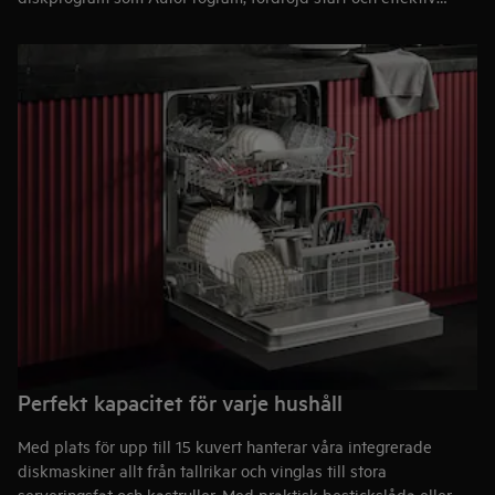
vattenfördelning tar även hand om envisa fläckar och
fastbränd mat. Perfekt när du vill duka upp till
middagsbjudning och låta varje detalj glänsa.
Perfekt kapacitet för varje hushåll
Med plats för upp till 15 kuvert hanterar våra integrerade
diskmaskiner allt från tallrikar och vinglas till stora
serveringsfat och kastruller. Med praktisk bestickslåda eller