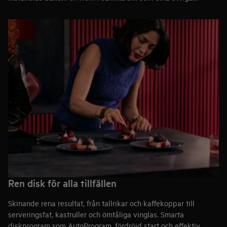
köksluckor och låter helheten stå i fokus. För dig som vill
kombinera praktiska lösningar med en genomtänkt och sömlös
köksdesign.
Ren disk för alla tillfällen
Skinande rena resultat, från tallrikar och kaffekoppar till
serveringsfat, kastruller och ömtåliga vinglas. Smarta
diskprogram som AutoProgram, fördröjd start och effektiv