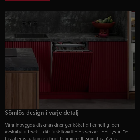
Sömlös design i varje detalj
Våra inbyggda diskmaskiner ger köket ett enhetligt och
avskalat uttryck – där funktionaliteten verkar i det tysta. De
installeras bakom en front i samma stil som dina övriga