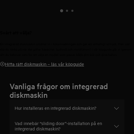
Svårt att välja?
En integrerad diskmaskin smälter in i köksinredningen och ger ett enhetligt uttryck. Men vad
ska du tänka på när det gäller kapacitet, ljudnivå och installation? I vår köpguide går vi igenom
allt du behöver veta för att välja en modell som passar både ditt kök och dina behov.
Hitta rätt diskmaskin – läs vår köpguide
Vanliga frågor om integrerad
diskmaskin
Hur installeras en integrerad diskmaskin?
Vad innebär “sliding door”-installation på en
integrerad diskmaskin?