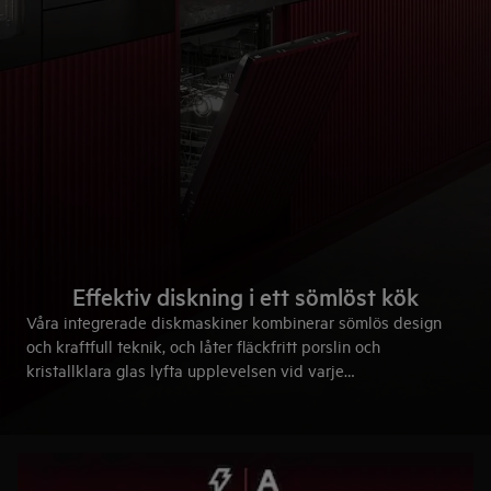
Effektiv diskning i ett sömlöst kök
Våra integrerade diskmaskiner kombinerar sömlös design
och kraftfull teknik, och låter fläckfritt porslin och
kristallklara glas lyfta upplevelsen vid varje
middagsbjudning. Ett kök som är lika elegant som
funktionellt – redo för allt från vardag till fest.