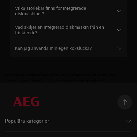
Vilka storlekar finns för integrerade
diskmaskiner?
Vad skiljer en integrerad diskmaskin från en
fristående?
Kan jag använda min egen kökslucka?
Baserat på ett internt test som jämför ECO-programmet med ett 90-minuters
standardprogram. Testet är utfört på en diskmaskin med energiklass C.
Populära kategorier
Ugnar