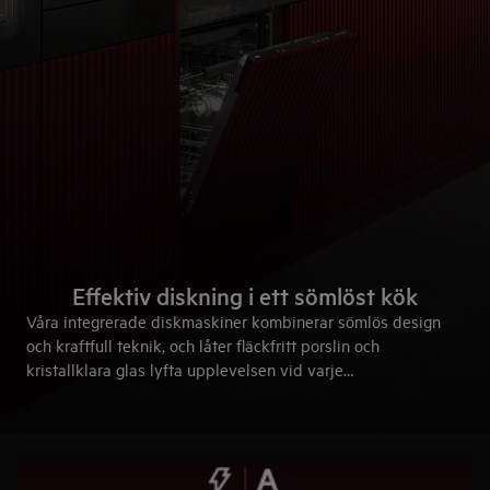
Effektiv diskning i ett sömlöst kök
Våra integrerade diskmaskiner kombinerar sömlös design
och kraftfull teknik, och låter fläckfritt porslin och
kristallklara glas lyfta upplevelsen vid varje
middagsbjudning. Ett kök som är lika elegant som
funktionellt – redo för allt från vardag till fest.