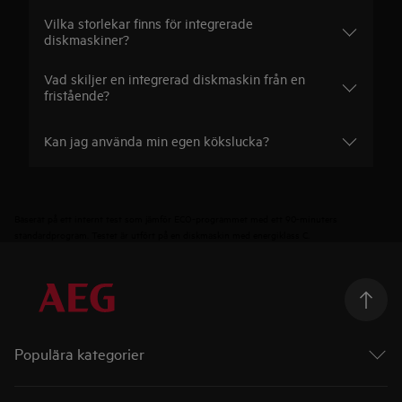
Vilka storlekar finns för integrerade
diskmaskiner?
Vad skiljer en integrerad diskmaskin från en
fristående?
Kan jag använda min egen kökslucka?
Baserat på ett internt test som jämför ECO-programmet med ett 90-minuters
standardprogram. Testet är utfört på en diskmaskin med energiklass C.
Populära kategorier
Ugnar