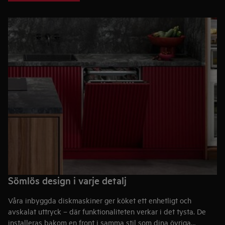
Sömlös design i varje detalj
Våra inbyggda diskmaskiner ger köket ett enhetligt och
avskalat uttryck – där funktionaliteten verkar i det tysta. De
installeras bakom en front i samma stil som dina övriga