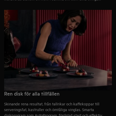
köksluckor och låter helheten stå i fokus. För dig som vill
kombinera praktiska lösningar med en genomtänkt och sömlös
köksdesign.
Ren disk för alla tillfällen
Skinande rena resultat, från tallrikar och kaffekoppar till
serveringsfat, kastruller och ömtåliga vinglas. Smarta
diskprogram som AutoProgram, fördröjd start och effektiv