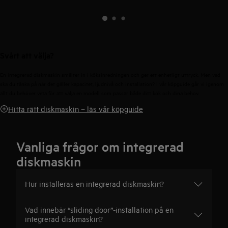
Svårt att välja?
En integrerad diskmaskin smälter in i köksinredningen och ger ett enhetligt uttryck. Men vad
ska du tänka på när det gäller kapacitet, ljudnivå och installation? I vår köpguide går vi igenom
allt du behöver veta för att välja en modell som passar både ditt kök och dina behov.
Hitta rätt diskmaskin – läs vår köpguide
Vanliga frågor om integrerad
diskmaskin
Hur installeras en integrerad diskmaskin?
Vad innebär “sliding door”-installation på en
integrerad diskmaskin?