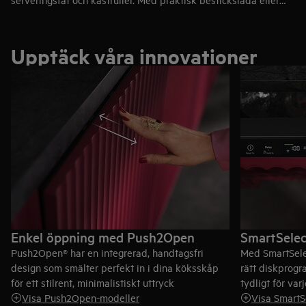
korg ger ordning för bestick och köksredskap – finns i 60 cm
för större hushåll, 55 cm och 45 cm för kompaktare kök, alltid
med maximal flexibilitet.
Upptäck våra innovationer
Enkel öppning med Push2Open
SmartSelec
Push2Open® har en integrerad, handtagsfri
Med SmartSelec
design som smälter perfekt in i dina köksskåp
rätt diskprogr
för ett stilrent, minimalistiskt uttryck
tydligt för varj
Visa Push2Open-modeller
Visa SmartS