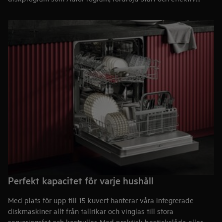
vattenfördelning tar även hand om envisa fläckar och
fastbränd mat. Perfekt när du vill duka upp till
middagsbjudning och låta varje detalj glänsa.
Perfekt kapacitet för varje hushåll
Med plats för upp till 15 kuvert hanterar våra integrerade
diskmaskiner allt från tallrikar och vinglas till stora
serveringsfat och kastruller. Med praktisk bestickslåda eller