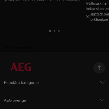
tvättmaskiner
torkar skonsam
Upptäck vår
torktumlare
*Jämfört med att lufttorka.
Populära kategorier
Ugnar
Spishällar
AEG Sverige
Diskmaskiner
Torktumlare