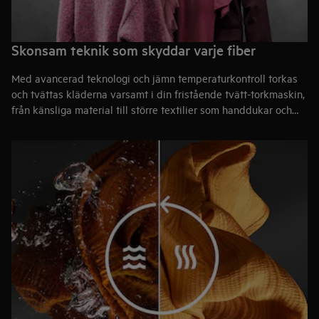
Skonsam teknik som skyddar varje fiber
Med avancerad teknologi och jämn temperaturkontroll torkas
och tvättas kläderna varsamt i din fristående tvätt-torkmaskin,
från känsliga material till större textilier som handdukar och
lakan. Precisa trumrörelser tvättar och torkar ylle,
funktionsplagg och garanterar till och med att ömtåliga
sidenplagg håller formen*.