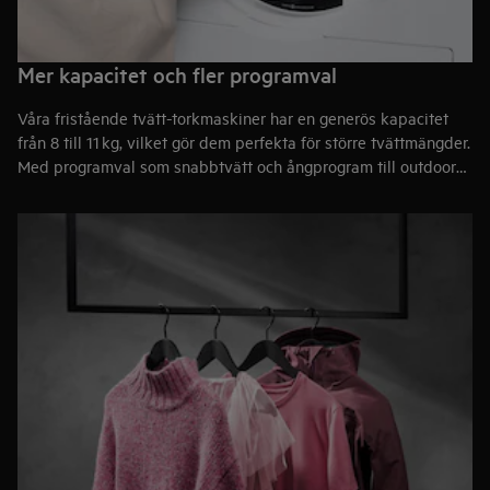
Mer kapacitet och fler programval
Våra fristående tvätt-torkmaskiner har en generös kapacitet
från 8 till 11 kg, vilket gör dem perfekta för större tvättmängder.
Med programval som snabbtvätt och ångprogram till outdoor
och torkprogram – oavsett program tvättas och torkas kläderna
effektivt och skonsamt.