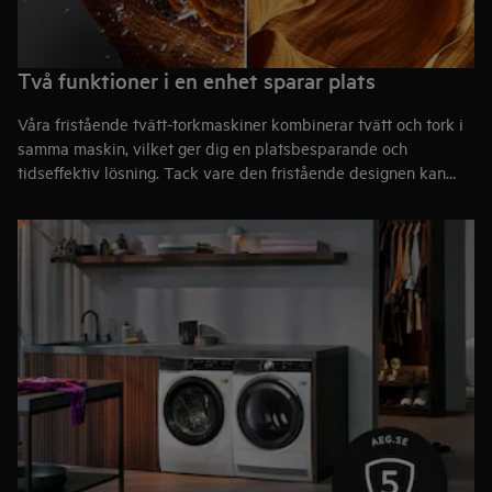
Två funktioner i en enhet sparar plats
Våra fristående tvätt-torkmaskiner kombinerar tvätt och tork i
samma maskin, vilket ger dig en platsbesparande och
tidseffektiv lösning. Tack vare den fristående designen kan
våra modeller placeras precis där de passar bäst – i badrum,
kök eller tvättstuga – utan krav på inbyggnad.