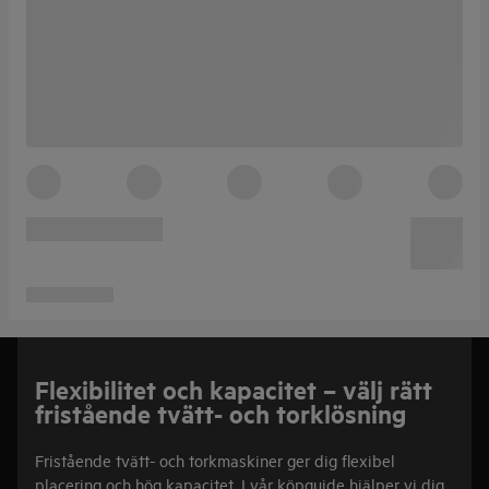
Flexibilitet och kapacitet – välj rätt
fristående tvätt- och torklösning
Fristående tvätt- och torkmaskiner ger dig flexibel
placering och hög kapacitet. I vår köpguide hjälper vi dig