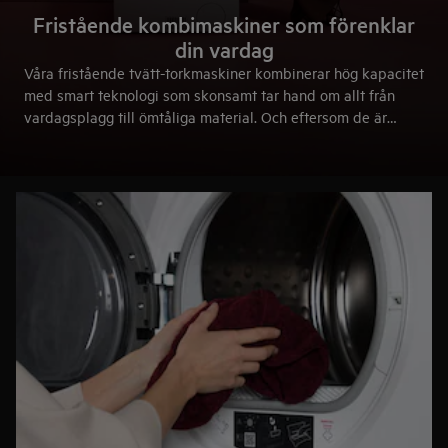
Fristående kombimaskiner som förenklar
din vardag
Våra fristående tvätt-torkmaskiner kombinerar hög kapacitet
med smart teknologi som skonsamt tar hand om allt från
vardagsplagg till ömtåliga material. Och eftersom de är
fristående kan du placera dem där de passar bäst – i
tvättstugan eller andra utrymmen. Ett smart sätt att spara
tid, yta och energi på dina villkor.