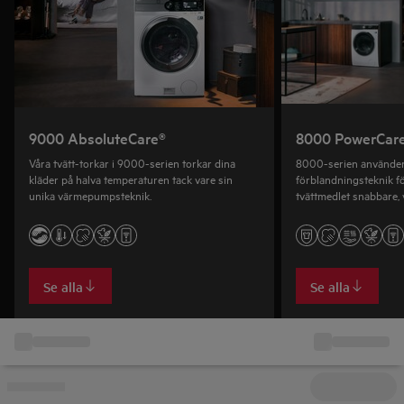
9000 AbsoluteCare®
8000 PowerCar
Våra tvätt-torkar i 9000-serien torkar dina
8000-serien använder
kläder på halva temperaturen tack vare sin
förblandningsteknik fö
unika värmepumpsteknik.
tvättmedlet snabbare, 
resultat även vid 30°C
Se alla
Se alla