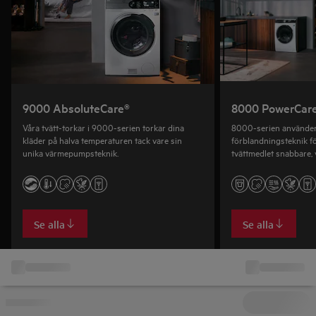
9000 AbsoluteCare®
8000 PowerCar
Våra tvätt-torkar i 9000-serien torkar dina
8000-serien använder
kläder på halva temperaturen tack vare sin
förblandningsteknik fö
unika värmepumpsteknik.
tvättmedlet snabbare, 
resultat även vid 30°C
Se alla
Se alla