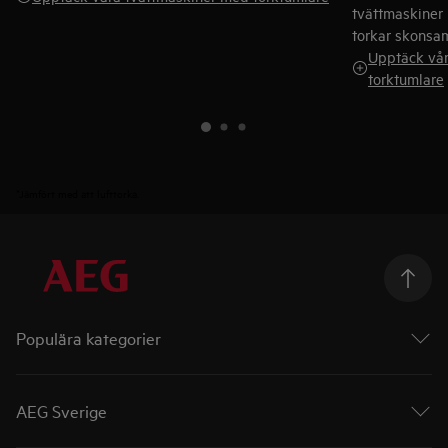
tvättmaskiner
torkar skonsam
Upptäck vår
torktumlare
*Jämfört med att lufttorka.
Populära kategorier
Ugnar
Spishällar
AEG Sverige
Diskmaskiner
Torktumlare