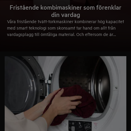
Fristående kombimaskiner som förenklar
din vardag
Våra fristående tvätt-torkmaskiner kombinerar hög kapacitet
med smart teknologi som skonsamt tar hand om allt från
vardagsplagg till ömtåliga material. Och eftersom de är
fristående kan du placera dem där de passar bäst – i
tvättstugan eller andra utrymmen. Ett smart sätt att spara
tid, yta och energi på dina villkor.