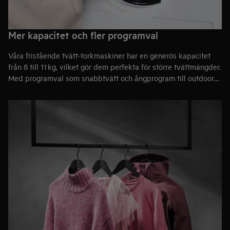
Mer kapacitet och fler programval
Våra fristående tvätt-torkmaskiner har en generös kapacitet
från 8 till 11 kg, vilket gör dem perfekta för större tvättmängder.
Med programval som snabbtvätt och ångprogram till outdoor
och torkprogram – oavsett program tvättas och torkas kläderna
effektivt och skonsamt.