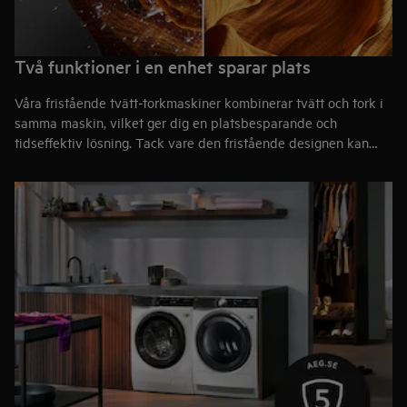
Två funktioner i en enhet sparar plats
Våra fristående tvätt-torkmaskiner kombinerar tvätt och tork i
samma maskin, vilket ger dig en platsbesparande och
tidseffektiv lösning. Tack vare den fristående designen kan
våra modeller placeras precis där de passar bäst – i badrum,
kök eller tvättstuga – utan krav på inbyggnad.