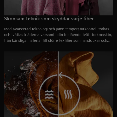
Skonsam teknik som skyddar varje fiber
Med avancerad teknologi och jämn temperaturkontroll torkas
och tvättas kläderna varsamt i din fristående tvätt-torkmaskin,
från känsliga material till större textilier som handdukar och
lakan. Precisa trumrörelser tvättar och torkar ylle,
funktionsplagg och garanterar till och med att ömtåliga
sidenplagg håller formen*.