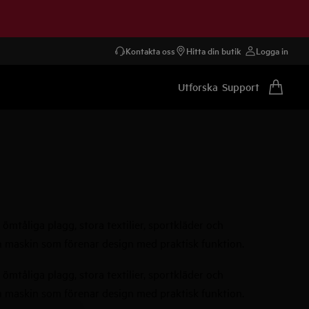
Kontakta oss
Hitta din butik
Logga in
Utforska
Support
ömtåliga plagg, stora textilier, sportkläder och
å en maskin som förenar design med praktisk funktion.
ömtåliga plagg, stora textilier, sportkläder och
å en maskin som förenar design med praktisk funktion.