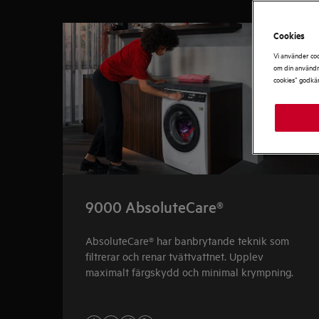
0
av
4
Cookies
Vi använder coo
om din användni
cookies” godkä
9000 AbsoluteCare®
AbsoluteCare® har banbrytande teknik som
filtrerar och renar tvättvattnet. Upplev
maximalt färgskydd och minimal krympning.