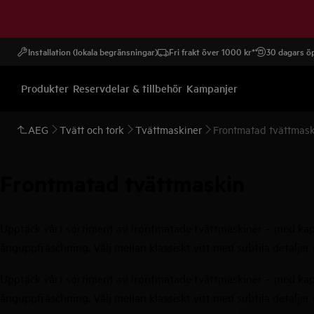
Installation (lokala begränsningar)
Fri frakt över 1000 kr*
30 dagars öp
Produkter
Reservdelar & tillbehör
Kampanjer
AEG
Tvätt och tork
Tvättmaskiner
Frontmatad tvättmask
Frontmatad tvättmaskin
Upptäck vårt sortiment av frontmatade tvättmaskiner – med kapaci
ånguppfräschning. Välj mellan klassiskt vitt med subtila detaljer
Upptäck vårt sortiment av frontmatade tvättmaskiner – med kapaci
ånguppfräschning. Välj mellan klassiskt vitt med subtila detaljer