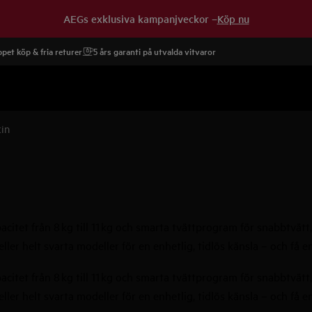
AEGs exklusiva kampanjveckor –
Köp nu
pet köp & fria returer
5 års garanti på utvalda vitvaror
in
tet från 8 kg till 11 kg och smarta tvättprogram för snabbtvätt, 
 eller helt svarta modeller för en enhetlig, tidlös känsla – och f
tet från 8 kg till 11 kg och smarta tvättprogram för snabbtvätt, 
 eller helt svarta modeller för en enhetlig, tidlös känsla – och f