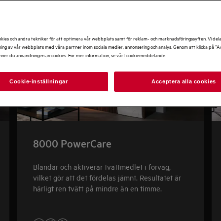
kies och andra tekniker för att optimera vår webbplats samt för reklam- och marknadsföringssyften. Vi del
ng av vår webbplats med våra partner inom sociala medier, annonsering och analys. Genom att klicka på ”Ac
nner du användningen av cookies. För mer information, se vårt cookiemeddelande.
Cookie-inställningar
Acceptera alla cookies
8000 PowerCare
Blandar och aktiverar tvättmedlet i förväg,
vilket gör att det fördelas jämnt. Resultatet är
härligt ren tvätt på mindre än en timme.