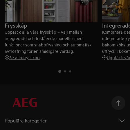
Frysskåp
Integrerad
Upptäck alla våra frysskåp – välj mellan
Kombinera des
integrerade och fristående modeller med
integrerade ky
funktioner som snabbfrysning och automatisk
bakom köksluck
avfrostning för en smidigare vardag.
uttryck i köket
Se alla frysskåp
Upptäck vår
Populära kategorier