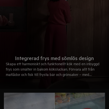
Integrerad frys med sömlös design
Skapa ett harmoniskt och funktionellt kök med en inbyggd
frys som smälter in bakom köksluckan. Förvara allt från
matlådor och fisk till frysta bär och grönsaker – med
avancerad teknik som skyddar smak, konsistens och näring.
Allt utan att kompromissa med design, utrymme eller
energieffektivitet.