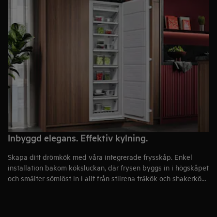
Inbyggd elegans. Effektiv kylning.
Skapa ditt drömkök med våra integrerade frysskåp. Enkel
installation bakom köksluckan, där frysen byggs in i högskåpet
och smälter sömlöst in i allt från stilrena träkök och shakerkök
till minimalistiska kök. En diskret och elegant lösning som
förhöjer din köksstil och skapar ett harmoniskt helhetsintryck
där innovation möter exklusiv design. För ett enhetligt uttryck