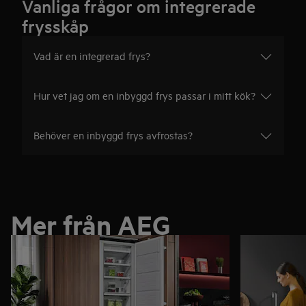
Vanliga frågor om integrerade
kan frysen kombineras med ett
integrerat kylskåp
.
frysskåp
Vad är en integrerad frys?
Hur vet jag om en inbyggd frys passar i mitt kök?
Behöver en inbyggd frys avfrostas?
Mer från AEG