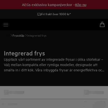
AEGs exklusiva kampanjveckor –
Köp nu
Fri frakt över 1000 kr*
Frysskåp
Integrerad frys
Integrerad frys
Upptäck vårt sortiment av integrerade frysar i olika storlekar –
Välj mellan kompakta eller rymliga modeller, designade att
smälta in i ditt kök. Våra inbyggda frysar är energieffektiva och
har smart förvaring och funktioner som snabbfrysning och
automatisk avfrostning – en perfekt kombination.