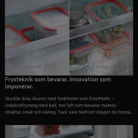
Frysteknik som bevarar. Innovation som
imponerar.
Skydda dina råvaror med funktioner som FrostMatic –
snabbinfrysning med kall, torr luft som bevarar matens
struktur, smak och näring. Tack vare NoFrost slipper du frosta
av din inbyggda frys, samtidigt som MultiFlow säkerställer
jämn temperatur på varje hyllplan för optimal förvaring från
topp till botten.