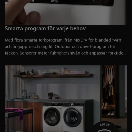
Smarta program för varje behov
Med flera smarta torkprogram, från MixDry för blandad tvätt
och ånguppfräschning till Outdoor och duvet-program för
täcken. Sensorer mäter fuktighetsnivån och anpassar torktiden
automatiskt, vilket ger torra, jämnt torkade plagg och sparar
både tid och energi.