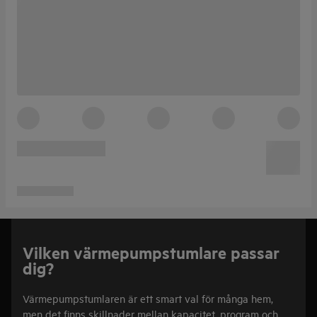
Vilken värmepumpstumlare passar
dig?
Värmepumpstumlaren är ett smart val för många hem,
men det finns skillnader mellan kapacitet, program och