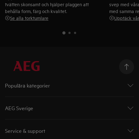
tvätten skonsamt och hjälper plaggen att
svep med våra
behålla form, färg och kvalitet.
med samma res
Se alla torktumlare
Upptäck vår
Populära kategorier
Ugnar
Spishällar
AEG Sverige
Diskmaskiner
Torktumlare
AEG i Sverige
Tvättmaskiner
Kampanjer
Service & support
Frysar
Priser & Utmärkelser
Kylskåp