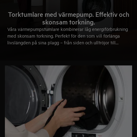
Torktumlare med värmepump. Effektiv och
skonsam torkning.
Våra värmepumpstumlare kombinerar låg energiförbrukning
med skonsam torkning. Perfekt för den som vill förlänga
livslängden på sina plagg – från siden och ulltröjor till
dunjackor och täcken. Resultatet? Torra kläder som behåller
färg, form och känsla, med teknik som sparar både energi
och tid.