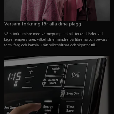
Varsam torkning för alla dina plagg
Våra torktumlare med värmepumpsteknik torkar kläder vid
lägre temperaturer, vilket sliter mindre på fibrerna och bevarar
form, färg och känsla. Från silkesblusar och skjortor till
dunjackor och ulltröjor – varje plagg får en varsam behandling
som gör att det håller längre.