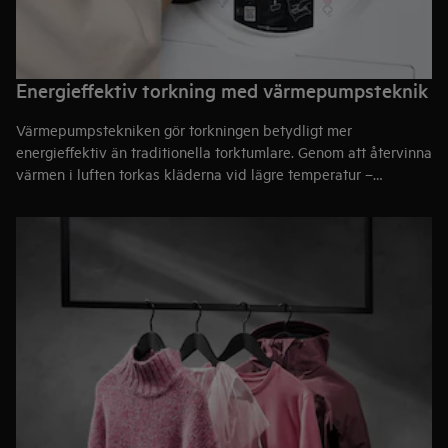
Energieffektiv torkning med värmepumpsteknik
Värmepumpstekniken gör torkningen betydligt mer
energieffektiv än traditionella torktumlare. Genom att återvinna
värmen i luften torkas kläderna vid lägre temperatur –
skonsamt för dina kläder och med lägre energiförbrukning.