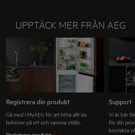
UPPTÄCK MER FRÅN AEG
Registrera din produkt
Support
Gå med i MyAEG för att hitta allt du
Vi är här fö
behöver på ett och samma ställe.
för din pro
kontakta v
Registrera produkt