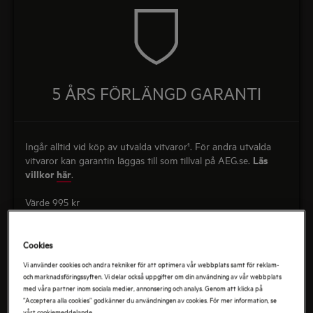
5 ÅRS FÖRLÄNGD GARANTI
Ingår alltid vid köp av utvalda vitvaror¹. För andra utvalda
Läs
vitvaror kan garantin läggas till som tillval på AEG.se.
villkor
här
.
Värde 995 kr
Pris per produkt inkl. moms
Cookies
Vi använder cookies och andra tekniker för att optimera vår webbplats samt för reklam-
och marknadsföringssyften. Vi delar också uppgifter om din användning av vår webbplats
med våra partner inom sociala medier, annonsering och analys. Genom att klicka på
”Acceptera alla cookies” godkänner du användningen av cookies. För mer information, se
vårt cookiemeddelande.