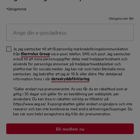
*Obligatorisk
Obligatoriskt fält
Ange
din
e-
Ja, jag samtycker till att få personlig marknadsföringskommunikation
postadress
Electrolux Group
från
via e-post, telefon, SMS och post. Jag samtycker
också till att mina personuppgifter delas med tredjepartsnätverk och
används för personliga annonser på tredjepartswebbplatser och
plattformar för sociala medier. Jag kan när som helst återkalla mina
samtycken. Jag bekräftar att jag är 18 år eller äldre. Mer detaljerad
dataskyddsförklaring
information finns i vår
.
*Gäller endast nya prenumeranter. Av oss får du en rabattkod som är
giltig i 30 dagar och gäller för en beställning per webbplats, per
användare. Du kan lösa in rabatten vid köp av tillbehör på
https://www.aeg.se/. Kupongrabatten gäller endast originalpris och inte
reavaror och kan inte kombineras med andra aktiveringar/kuponger. Du
kan när som helst avregistrera dig från din prenumeration.
Bli medlem nu