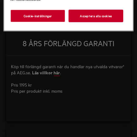
Cookie-inställningar
Acceptera alla cookies
8 ÅRS FÖRLÄNGD GARANTI
Köp till förlängd garanti när du handlar nya utvalda vitvaror¹
Läs villkor
här
på AEG.se.
.
Pris 1195 kr
Pris per produkt inkl. moms