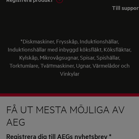
Till suppor
*Diskmaskiner, Frysskåp, Induktionshällar,
Induktionshällar med inbyggd köksfläkt, Köksfläktar,
Kylskåp, Mikrovågsugnar, Spisar, Spishällar,
Torktumlare, Tvättmaskiner, Ugnar, Värmelådor och
Vinkylar
FÅ UT MESTA MÖJLIGA AV
AEG
Registrera dig till AEGs nyhetsbrev
*