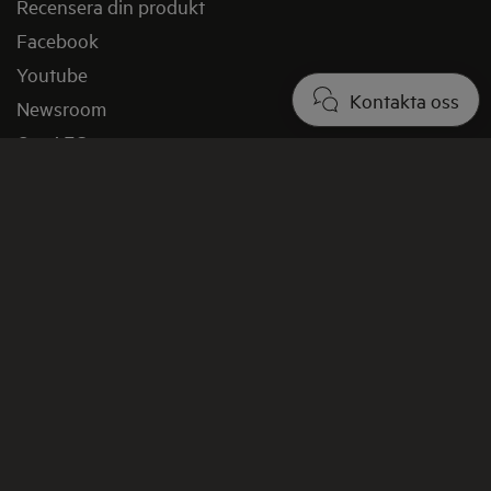
Recensera din produkt
Facebook
Youtube
Kontakta oss
Newsroom
Om AEG
Ecodesign
Vid köp direkt från AEG.se
Köp direkt från AEG online
Köpvillkor på aeg.se
Vanliga frågor vid köp direkt från AEG