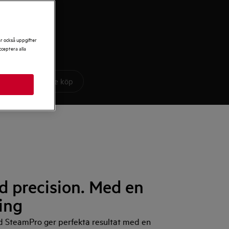
ar också uppgifter
ceptera alla
Att tänka på före köp
 precision. Med en
ing
 SteamPro ger perfekta resultat med en