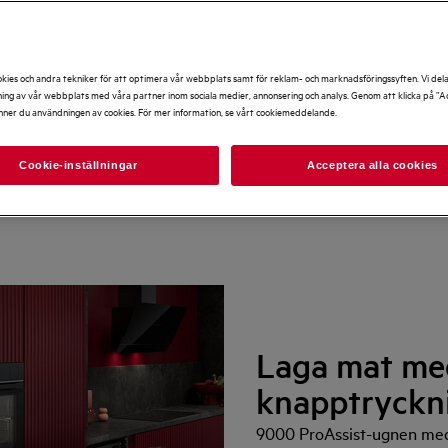
gnar från AEG finns i
 rostfritt stål. Många ugnar har
vrengöring och mjukstängande
kies och andra tekniker för att optimera vår webbplats samt för reklam- och marknadsföringssyften. Vi del
ng av vår webbplats med våra partner inom sociala medier, annonsering och analys. Genom att klicka på ”Ac
nner du användningen av cookies. För mer information, se vårt cookiemeddelande.
MealAssist
6000 SenseCook®
5000 SurroundCook®
Cookie-inställningar
Acceptera alla cookies
Laga mat med
knapptryckn
9000 ProAssist-ugnen med