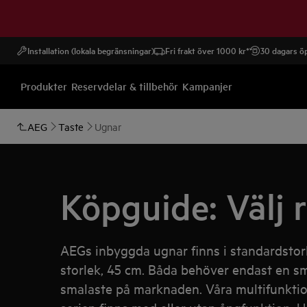
Installation (lokala begränsningar)
Fri frakt över 1000 kr*
30 dagars öp
Produkter
Reservdelar & tillbehör
Kampanjer
AEG
Taste
Ugnar
Köpguide: Välj 
AEGs inbyggda ugnar finns i standardstor
storlek, 45 cm. Båda behöver endast en sm
smalaste på marknaden. Våra multifunktion