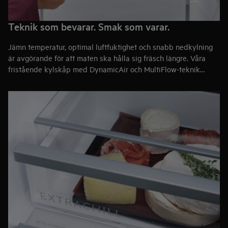
Teknik som bevarar. Smak som varar.
Jämn temperatur, optimal luftfuktighet och snabb nedkylning
är avgörande för att maten ska hålla sig fräsch längre. Våra
fristående kylskåp med DynamicAir och MultiFlow-teknik
möjliggör effektiv luftcirkulation som säkerställer en jämn
temperatur på alla hyllor. Det hjälper till att bevara smak,
minska bakterietillväxt och förlänga hållbarheten på dina
matvaror.