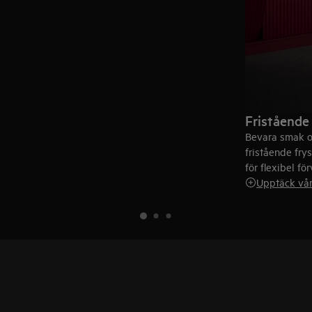
Fristående
Bevara smak o
fristående frys
för flexibel fö
Upptäck vår