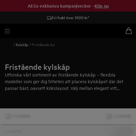
AEGs exklusiva kampanjveckor –
Köp nu
Fri frakt över 1000 kr*
Kylskåp
Fristående kyl
Fristående kylskåp
Utforska vårt sortiment av fristående kylskåp – flexibla
modeller som ger dig friheten att placera kylskåpet där det
passar bäst, oavsett kökslayout. Välj mellan elegant vitt,
rostfritt stål eller matt svart – alla med smart kylteknik,
förvaring och en design som förenar funktion och stil i ditt hem.