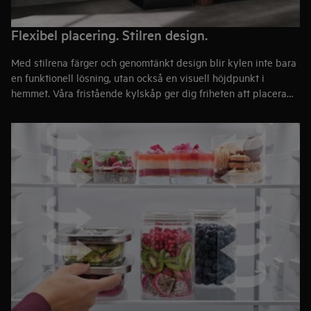
Flexibel placering. Stilren design.
Med stilrena färger och genomtänkt design blir kylen inte bara
en funktionell lösning, utan också en visuell höjdpunkt i
hemmet. Våra fristående kylskåp ger dig friheten att placera
det där det passar bäst – som ett elegant inslag i köket eller
tillsammans med ett
fristående frysskåp
.