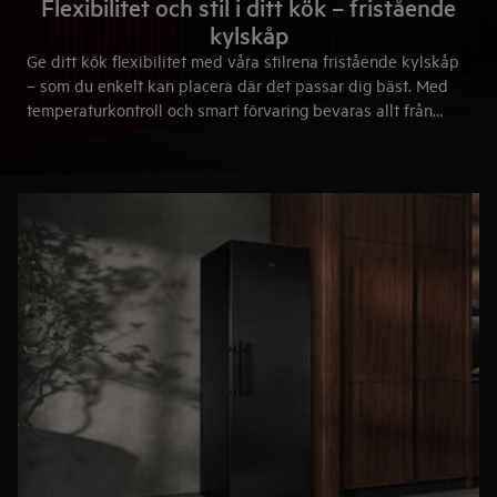
Flexibilitet och stil i ditt kök – fristående
kylskåp
Ge ditt kök flexibilitet med våra stilrena fristående kylskåp
– som du enkelt kan placera där det passar dig bäst. Med
temperaturkontroll och smart förvaring bevaras allt från
färskpressad juice och goda ostar till charkuterier på bästa
sätt. För dig som vill ha ett kök där både design och funktion
är viktiga.