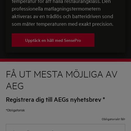
temperatur för att hålla restaurangklass. Den
professionella matlagningstermometern
aktiveras av en trådlös och batteridriven sond
som mäter temperaturen med exakt precision.
Upptäck en häll med SensePro
FÅ UT MESTA MÖJLIGA AV
AEG
Registrera dig till AEGs nyhetsbrev
*
*Obligatorisk
Obligatoriskt fält
Ange