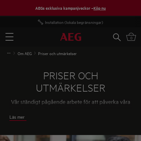
AEGs exklusiva kampanjveckor –
Köp nu
Fri frakt över 1000 kr*
Sök
0
Menu
Om AEG
Priser och utmärkelser
PRISER OCH
UTMÄRKELSER
Vår ständigt pågående arbete för att påverka våra
kunders liv till det bättre har uppmärksammats av
Läs mer
tredjeparter och internationellt hyllade
varumärken. Nedan listas några av de priser och
utmärkelser vi tilldelats.