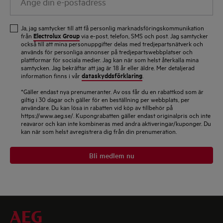
din
e-
Ja, jag samtycker till att få personlig marknadsföringskommunikation
postadress
Electrolux Group
från
via e-post, telefon, SMS och post. Jag samtycker
också till att mina personuppgifter delas med tredjepartsnätverk och
används för personliga annonser på tredjepartswebbplatser och
plattformar för sociala medier. Jag kan när som helst återkalla mina
samtycken. Jag bekräftar att jag är 18 år eller äldre. Mer detaljerad
dataskyddsförklaring
information finns i vår
.
*Gäller endast nya prenumeranter. Av oss får du en rabattkod som är
giltig i 30 dagar och gäller för en beställning per webbplats, per
användare. Du kan lösa in rabatten vid köp av tillbehör på
https://www.aeg.se/. Kupongrabatten gäller endast originalpris och inte
reavaror och kan inte kombineras med andra aktiveringar/kuponger. Du
kan när som helst avregistrera dig från din prenumeration.
Bli medlem nu