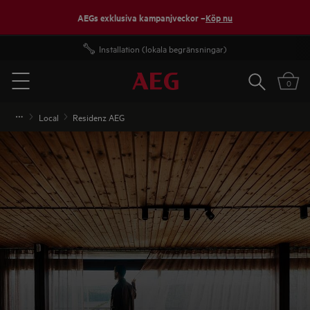
AEGs exklusiva kampanjveckor –
Köp nu
Fri frakt över 1000 kr*
Sök
0
Menu
Local
Residenz AEG