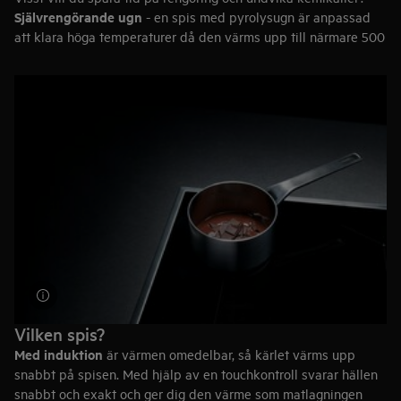
Självrengörande ugn
- en spis med pyrolysugn är anpassad
att klara höga temperaturer då den värms upp till närmare 500
grader. Rengöringsprogrammet omvandlar fett och smuts och
matrester till en fin aska som du enkelt kan torka bort med en
fuktigt trasa.
Katalytisk beklädnad
- en spis med katalysugn har
absorberande paneler som absorberar fett och smuts. Det
fungerar som bäst om temperaturen är ca 200 grader och man
kör programmet minst en timma.
Vilken spis?
Med
induktion
är värmen omedelbar, så kärlet värms upp
snabbt på spisen. Med hjälp av en touchkontroll svarar hällen
snabbt och exakt och ger dig den värme som matlagningen