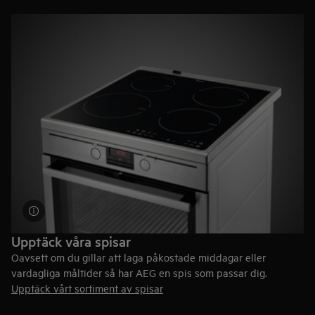
Att gång efter gång uppnå jämna resultat kräver en
kontrollerad värme och att den är fördelad konsekvent i din
ugn. Med ånga kan du förvänta dig perfekta resultat.
Tips!
AirFry-plåten från AEG fungerar till utvalda spismodeller
och levererar perfekta och krispiga grönsaker eller pommes
med mindre olja.
Läs mer här
Upptäck våra spisar
Oavsett om du gillar att laga påkostade middagar eller
vardagliga måltider så har AEG en spis som passar dig.
Upptäck vårt sortiment av spisar