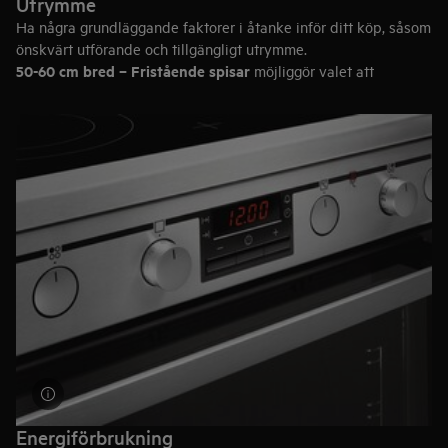
Utrymme
Ha några grundläggande faktorer i åtanke inför ditt köp, såsom
önskvärt utförande och tillgängligt utrymme.
50-60 cm bred – Fristående spisar
möjliggör valet att
kombinera olika typer av hällar och ugnar, vilket ger stor
flexibilitet.
Tips:
Innan du gör ditt slutgiltiga val av spis, rekommenderar
vi att du läser vår köpguide för
spishällar
och
ugnar
.
Energiförbrukning