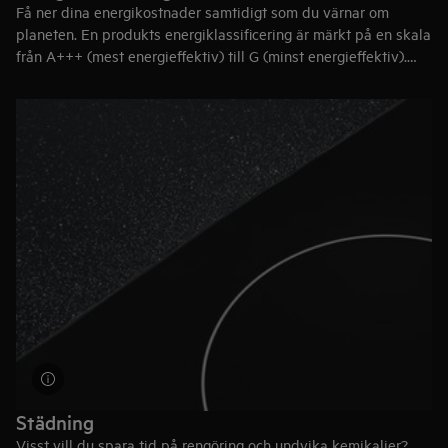
Få ner dina energikostnader samtidigt som du värnar om
planeten. En produkts energiklassificering är märkt på en skala
från A+++ (mest energieffektiv) till G (minst energieffektiv).
Välj en spis med en bra energiklass, t.ex. A eller högre.
Städning
Visst vill du spara tid på rengöring och undvika kemikalier?