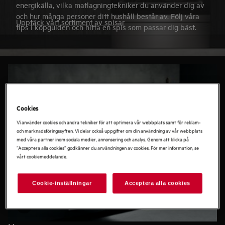
energikälla, vilka matlagningtekniker du använder dig av
och hur många personer ditt hushåll består av. Följ våra
Upptäck vårt sortiment av spisar
tips i köpguiden och hitta en spis som passar dig bäst.
Cookies
Vi använder cookies och andra tekniker för att optimera vår webbplats samt för reklam-
och marknadsföringssyften. Vi delar också uppgifter om din användning av vår webbplats
med våra partner inom sociala medier, annonsering och analys. Genom att klicka på
”Acceptera alla cookies” godkänner du användningen av cookies. För mer information, se
vårt cookiemeddelande.
Cookie-inställningar
Acceptera alla cookies