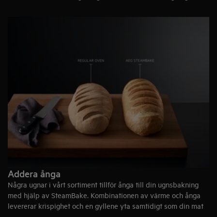
kräver för perfekta resultat.
HighLight
är en oslagbar keramisk häll som värmer upp dina
pannor och håller värmen stabil under hela
matlagningsprocessen.
Addera ånga
Några ugnar i vårt sortiment tillför ånga till din ugnsbakning
med hjälp av SteamBake. Kombinationen av värme och ånga
levererar krispighet och en gyllene yta samtidigt som din mat
bevarar sin saftighet och fräschör.