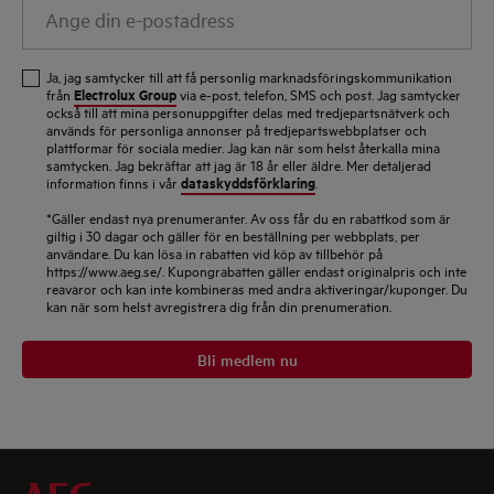
Ange
din
e-
Ja, jag samtycker till att få personlig marknadsföringskommunikation
postadress
Electrolux Group
från
via e-post, telefon, SMS och post. Jag samtycker
också till att mina personuppgifter delas med tredjepartsnätverk och
används för personliga annonser på tredjepartswebbplatser och
plattformar för sociala medier. Jag kan när som helst återkalla mina
samtycken. Jag bekräftar att jag är 18 år eller äldre. Mer detaljerad
dataskyddsförklaring
information finns i vår
.
*Gäller endast nya prenumeranter. Av oss får du en rabattkod som är
giltig i 30 dagar och gäller för en beställning per webbplats, per
användare. Du kan lösa in rabatten vid köp av tillbehör på
https://www.aeg.se/. Kupongrabatten gäller endast originalpris och inte
reavaror och kan inte kombineras med andra aktiveringar/kuponger. Du
kan när som helst avregistrera dig från din prenumeration.
Bli medlem nu