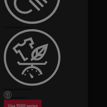
ProSteam®/Steam Refresh
PreciseLoad/PreciseLoad+
Connectivity⁵
Visa 9000-serien