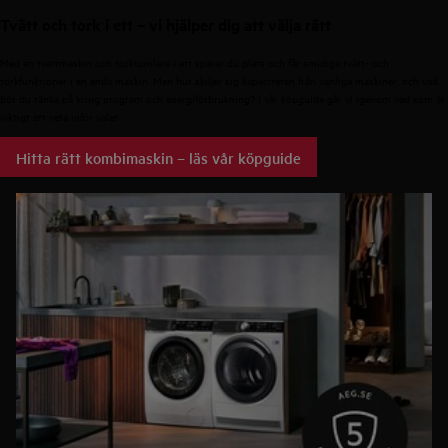
Tvätt och tork i ett – vi hjälper dig att välja rätt
Med en tvättmaskin och torktumlare i ett sparar du plats och får smidiga tvätt- och
torkfunktioner i en enda maskin. Men hur skiljer sig kapaciteten från vanliga maskiner, och vad
bör du tänka på kring program och energiförbrukning? I vår köpguide går vi igenom vad som är
viktigt att veta inför valet
Hitta rätt kombimaskin – läs vår köpguide