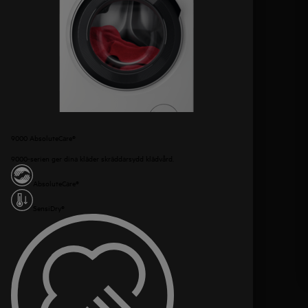
9000 AbsoluteCare®
9000-serien ger dina kläder skräddarsydd klädvård.
AbsoluteCare®
SensiDry®