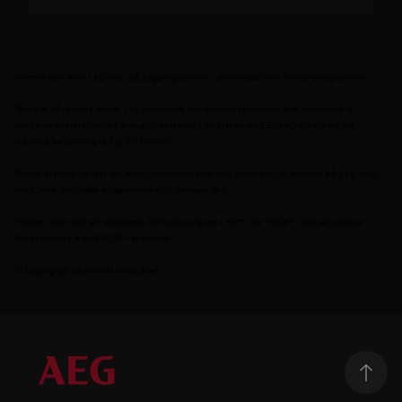
¹Internt test med 1 kg tvätt på ångprogrammet i jämförelse med fintvättprogrammet.
²Baserat på interna tester, i en jämförelse mellan värmepumpens och traditionella
kondenstvätttorktumlars energiförbrukning i torkfasen med Eco 40-60-cykeln vid
maximal belastning (6 kg IEC-bomull).
³Enligt ett internt test där mängden tvättmedel som användes för en tvätt på 2 kg med
AutoDose jämfördes en genomsnittlig manuell dos.
⁴Internt test med ett entimmes bomullsprogram i 30°C, där PODS® i UniversalDose-
facket jämförs med PODS® i trumman.
⁵Tillgängligt på utvalda produkter