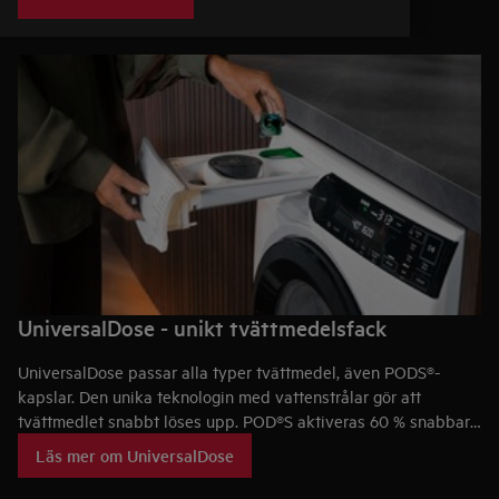
UniversalDose - unikt tvättmedelsfack
UniversalDose passar alla typer tvättmedel, även PODS®-
kapslar. Den unika teknologin med vattenstrålar gör att
tvättmedlet snabbt löses upp. POD®S aktiveras 60 % snabbare
jämfört med när de placeras i trumman. Detta ger extra kraft
Läs mer om UniversalDose
för att ta bort fläckar i kalla och snabba entimmestvättar.⁴