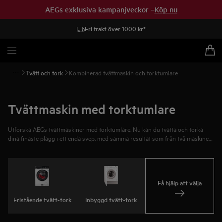
AEGs exklusiva kampanjveckor –
Köp nu
Fri frakt över 1000 kr*
Tvätt och tork
Kombinerad tvättmaskin och torktumlare
Tvättmaskin med torktumlare
Utforska AEGs tvättmaskiner med torktumlare. Nu kan du tvätta och torka
dina finaste plagg i ett enda svep, med samma resultat som från två maskiner.
Vi har både fristående och inbyggda modeller. Hitta en som passar dig.
Få hjälp att välja
Fristående tvätt-tork
Inbyggd tvätt-tork