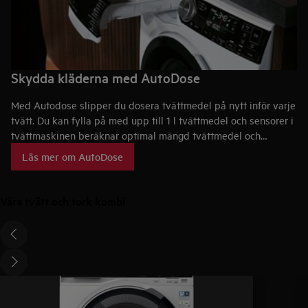
Skydda kläderna med AutoDose
Med Autodose slipper du dosera tvättmedel på nytt inför varje
tvätt. Du kan fylla på med upp till 1 l tvättmedel och sensorer i
tvättmaskinen beräknar optimal mängd tvättmedel och
sköljmedel för varje tvätt. Som resultat använder
Läs mer om AutoDose
tvättmaskinen upp till 60 % mindre tvättmedel³ och genom att
Autodose förhindrar överdosering, reduceras slitage på dina
bomullskläder.
Våra tvätt och tork kombi