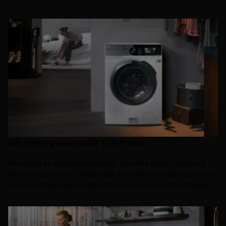
Vår mest avancerade tvätt-tork
Med hjälp av värmepumpsteknik kan dina kläder torkas på
halva temperaturen¹. Anpassade trumrörelser tvättar och torkar
ylle, funktionsplagg och garanterar till och med att ömtåliga
sidenplagg håller formen².