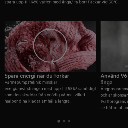
spara upp till 96% vatten med ånga,¹ ta bort fläckar vid 30°C
och torka även dina ömtåligaste plagg samtidigt som du sparar
upp till 55% energi med vår värmepumpsteknik.²
Spara energi när du torkar
Använd 96 
ånga
Värmepumpsteknik minskar
energianvändningen med upp till 55%² samtidigt
Ångprogramme
som den skyddar från onödig värme, vilket
och är skonsam
hjälper dina kläder att hålla längre.
tvättprogram, 
se bättre ut un