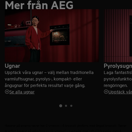
Mer från AEG
Ugnar
Pyrolysugn
Upptäck våra ugnar – välj mellan traditionella
Laga fantasti
varmluftsugnar, pyrolys-, kompakt- eller
pyrolysfunktio
ångugnar för perfekta resultat varje gång.
rengöringen.
Se alla ugnar
Upptäck vår
¹Baserat på externa tester har C-vitamin i rå broccoli jämförts med ångad broccoli. Testet
är utfört baserat på askorbinsyra (C-vitamin) i livsmedel med HPLC/UV-synlig metod.​