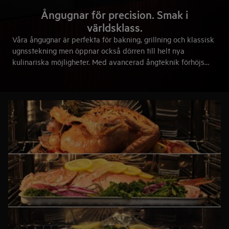
Ångugnar för precision. Smak i
världsklass.
Våra ångugnar är perfekta för bakning, grillning och klassisk
ugnsstekning men öppnar också dörren till helt nya
kulinariska möjligheter. Med avancerad ångteknik förhöjs
smakerna, näringen bevaras och du får full kontroll – för
perfekta resultat, varje gång. Laga måltider som ett proffs,
med precision i varje steg.