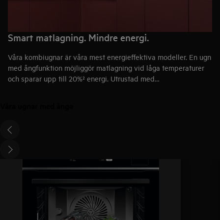
Smart matlagning. Mindre energi.
Våra kombiugnar är våra mest energieffektiva modeller. En ugn
med ångfunktion möjliggör matlagning vid låga temperaturer
och sparar upp till 20%² energi. Utrustad med
ångrengöringsfunktion, som förbrukar upp till 95%³ mindre
energi än pyrolytisk rengöring.
Våra ugnar med ånga