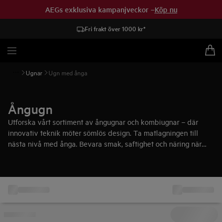
AEGs exklusiva kampanjveckor –
Köp nu
Fri frakt över 1000 kr*
Ugnar
Ugn med ånga
Ångugn
Utforska vårt sortiment av ångugnar och kombiugnar – där
innovativ teknik möter sömlös design. Ta matlagningen till
nästa nivå med ånga. Bevara smak, saftighet och näring när
traditionella ugnsfunktioner kombineras med ångteknik för
enklare och mer inspirerande matlagning.