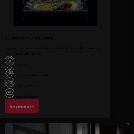
STEAMPRO MED SOUS VIDE
Laga mat med ånga och dess fulla kraft och bli ett proffs i köket med
hjälp av sous vide-tekniken.
Sous vide
Frukt, grönsaker och fisk
Kyckling och kött
Bröd och bakverk
Se produkt