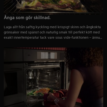
Ånga som gör skillnad.
Laga allt från saftig kyckling med krispigt skinn och ångkokta
grönsaker med spänst och naturlig smak till perfekt kött med
exakt innertemperatur tack vare sous vide-funktionen – ännu
bättre tillsammans med en
vakuumförpackare
. Med ångugnens
justerbara ångnivåer och smarta funktioner som Steamify® får
du full kontroll och resultat i absolut toppklass.