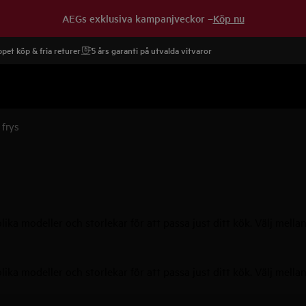
AEGs exklusiva kampanjveckor –
Köp nu
pet köp & fria returer
5 års garanti på utvalda vitvaror
 frys
ika modeller och storlekar för att passa just ditt kök. Välj mellan 
ika modeller och storlekar för att passa just ditt kök. Välj mellan 