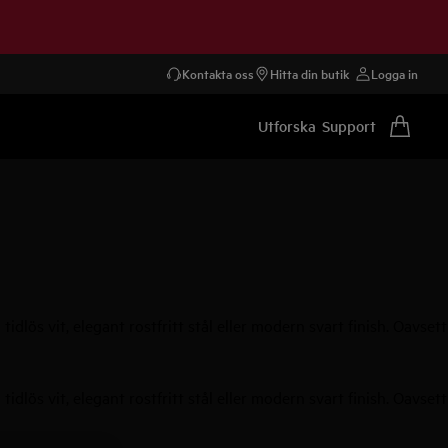
Kontakta oss
Hitta din butik
Logga in
Utforska
Support
tidlös vit, elegant rostfritt stål eller modern svart finish. Oavsett
tidlös vit, elegant rostfritt stål eller modern svart finish. Oavsett