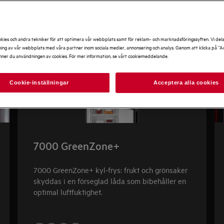
kies och andra tekniker för att optimera vår webbplats samt för reklam- och marknadsföringssyften. Vi del
ng av vår webbplats med våra partner inom sociala medier, annonsering och analys. Genom att klicka på ”Ac
nner du användningen av cookies. För mer information, se vårt cookiemeddelande.
Cookie-inställningar
Acceptera alla cookies
7000 GreenZone+
7000 GreenZone+ kyl-frys: frukt och grönsaker
skyddas i en förseglad låda som bibehåller en
optimal luftfuktighet.