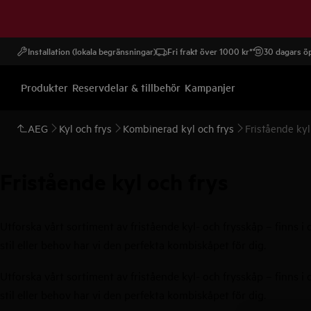
Installation (lokala begränsningar)
Fri frakt över 1000 kr*
30 dagars öp
Produkter
Reservdelar & tillbehör
Kampanjer
AEG
Kyl och frys
Kombinerad kyl och frys
Fristående kyl
Fristående kyl och frys
Utforska vårt sortiment av fristående kyl- och frysskåp – finns i ol
stil eller behov har vi den perfekta kombiskåpet för dig.
Utforska vårt sortiment av fristående kyl- och frysskåp – finns i ol
stil eller behov har vi den perfekta kombiskåpet för dig.