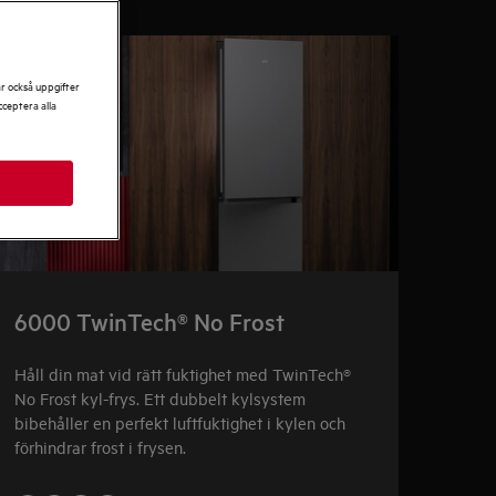
ar också uppgifter
ceptera alla
6000 TwinTech® No Frost
Håll din mat vid rätt fuktighet med TwinTech®
No Frost kyl-frys. Ett dubbelt kylsystem
bibehåller en perfekt luftfuktighet i kylen och
förhindrar frost i frysen.