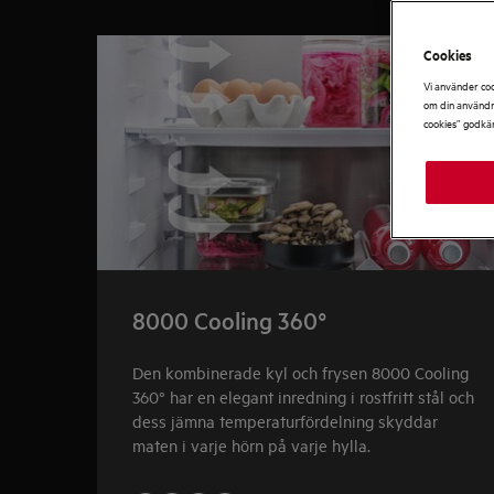
0
av
3
Cookies
Vi använder coo
om din användni
cookies” godkä
8000 Cooling 360°
Den kombinerade kyl och frysen 8000 Cooling
360° har en elegant inredning i rostfritt stål och
dess jämna temperaturfördelning skyddar
maten i varje hörn på varje hylla.