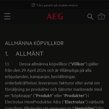
Installation (lokala begränsningar)
Sök
0
Menu
ALLMÄNNA KÖPVILLKOR
1. ALLMÄNT
1.1.
Dessa allmänna köpvillkor (“
Villkor
”) gäller
från den 29 April 2024 och är tillämpliga på alla
erbjudanden, kampanjer, beställningar,
orderbekräftelser, leveranser, fakturor eller avtal om
försäljning av produkter och tjänster markerade med
en “köpknapp” (“
Produkt
”
eller
“
Produkter
”) i
Electrolux HemProdukter AB:s (”
Electrolux
”) nätbutik
som finns tillgänglig via
www.aeg.se
(“
Hemsidan
”) för