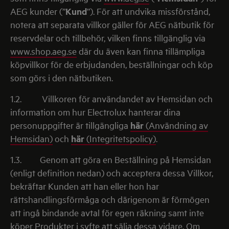
AEG kunder (”
Kund
”). För att undvika missförstånd,
notera att separata villkor gäller för AEG nätbutik för
reservdelar och tillbehör, vilken finns tillgänglig via
www.shop.aeg.se
där du även kan finna tillämpliga
köpvillkor för de erbjudanden, beställningar och köp
som görs i den nätbutiken.
1.2.
Villkoren för användandet av Hemsidan och
information om hur Electrolux hanterar dina
personuppgifter är tillgängliga
här
(Användning av
Hemsidan)
och
här
(Integritetspolicy)
.
1.3.
Genom att göra en Beställning på Hemsidan
(enligt definition nedan) och acceptera dessa Villkor,
bekräftar Kunden att han eller hon har
rättshandlingsförmåga och därigenom är förmögen
att ingå bindande avtal för egen räkning samt inte
köper Produkter i syfte att sälja dessa vidare. Om