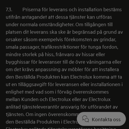
7.3.
Priserna för leverans och installation bestäms
utifrån antagandet att dessa tjänster kan utföras
under normala omständigheter. Om tillgången till
platsen dit leverans ska ske är begränsad på grund av
orsaker såsom exempelvis förekomsten av grindar,
smala passager, trafikrestriktioner för tunga fordon,
mindre storlek på hiss, frånvaro av hissar eller
bygghissar för leveranser till de övre våningarna eller
om det krävs anpassning av möbler för att installera
den Beställda Produkten kan Electrolux komma att ta
ut en tilläggsavgift för leveransen eller installationen i
enlighet med vad som i förväg överenskommes
mellan Kunden och Electrolux eller av Electrolux
anlitad tjänsteleverantör ansvarig för utförandet av
tjänsten. Om ingen överenskommelse kan nås förblir
Kontakta oss
den Beställda Produkten i Electrolux eller den av
Electrolux anlitade tjänsteleverantörens besittning.