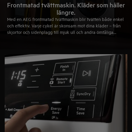
Frontmatad tvättmaskin. Kläder som håller
längre.
Med en AEG frontmatad tvättmaskin blir tvätten både enkel
och effektiv. Varje cykel är skonsam mot dina kläder – från
skjortor och sidenplagg till mjuk ull och andra ömtåliga
textilier – och hjälper dem hålla längre. Smarta tvättprogram
ger rena, fräscha kläder som behåller form, färg och
passform – varje dag.