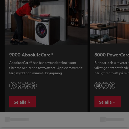
9000 AbsoluteCare®
8000 PowerCar
AbsoluteCare® har banbrytande teknik som
Blandar och aktiverar t
filtrerar och renar tvättvattnet. Upplev maximalt
vilket gör att det förde
färgskydd och minimal krympning.
härligt ren tvätt på m
Se alla
Se alla