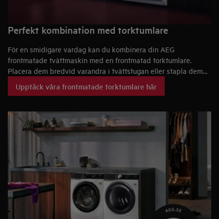
Perfekt kombination med torktumlare
För en smidigare vardag kan du kombinera din AEG
frontmatade tvättmaskin med en frontmatad torktumlare.
Placera dem bredvid varandra i tvättstugan eller stapla dem
för att spara plats – oavsett får du en stilren, effektiv lösning
Upptäck våra frontmatade torktumlare här
som förenklar tvättrutinen.