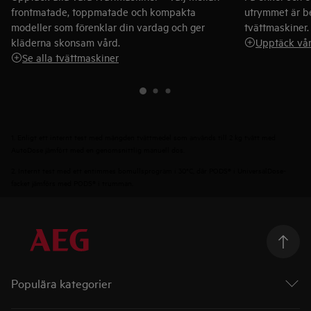
frontmatade, toppmatade och kompakta
utrymmet är b
modeller som förenklar din vardag och ger
tvättmaskiner.
kläderna skonsam vård.
Upptäck vår
Se alla tvättmaskiner
1. Enligt ett internt test med mängden tvättmedel som används till 2 kg tvätt med
AutoDose jämfört med en genomsnittlig manuell dos.
2. Internt test med ett entimmes bomullsprogram i 30°C, där PODS® i UniversalDose-
facket jämförs med PODS® i trumman.
Populära kategorier