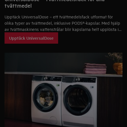
tvättmedel
Upptäck UniversalDose – ett tvättmedelsfack utformat för
olika typer av tvättmedel, inklusive PODS®-kapslar. Med hjälp
av tvättmaskinens vattenstrålar blir kapslarna helt upplösta i
facket, där tvättmedlet aktiveras 60 % snabbare än när de
Upptäck UniversalDose
läggs direkt i trumman². Det ger extra kraft för
fläckborttagning, även i låg temperatur och under korta
tvättprogram.