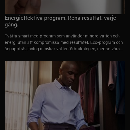
Energieffektiva program. Rena resultat, varje
gång.
Tvätta smart med program som använder mindre vatten och
energi utan att kompromissa med resultatet. Eco‑program och
ånguppfräschning minskar vattenförbrukningen, medan våra
smarta program och sensorer automatiskt justerar tid,
tvättmedel, vatten och energi efter tvättens vikt – för rena,
fräscha kläder på ett enkelt och effektivt sätt.