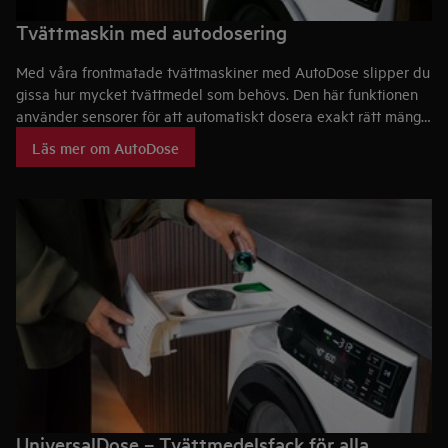
Tvättmaskin med autodosering
Med våra frontmatade tvättmaskiner med AutoDose slipper du
gissa hur mycket tvättmedel som behövs. Den här funktionen
använder sensorer för att automatiskt dosera exakt rätt mängd
tvättmedel och sköljmedel. Du använder upp till 60 % mindre
Läs mer om AutoDose
tvättmedel¹ per tvätt.
UniversalDose – Tvättmedelsfack för alla