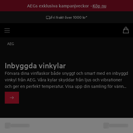
AEGs exklusiva kampanjveckor –
Köp nu
Fri frakt över 1000 kr*
AEG
Inbyggda vinkylar
Förvara dina vinflaskor både snyggt och smart med en inbyggd
vinkyl från AEG. Våra kylar skyddar från ljus och vibrationer
och ger en perfekt temperatur. Visa upp din samling för vänner
och familj - utan att repa etiketterna.