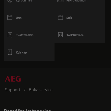
Kyl och frys
Mikrovågsugn
Ugn
Spis
Tvättmaskin
Torktumlare
Kylskåp
Support
Boka service
Populära kategorier