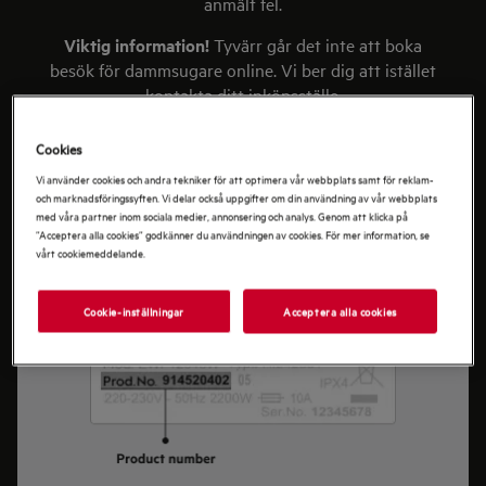
anmält fel.
Viktig information!
Tyvärr går det inte att boka
besök för dammsugare online. Vi ber dig att istället
kontakta ditt inköpsställe.
Cookies
Vi använder cookies och andra tekniker för att optimera vår webbplats samt för reklam-
Vilket är ditt produktnummer?
och marknadsföringssyften. Vi delar också uppgifter om din användning av vår webbplats
med våra partner inom sociala medier, annonsering och analys. Genom att klicka på
”Acceptera alla cookies” godkänner du användningen av cookies. För mer information, se
vårt cookiemeddelande.
Cookie-inställningar
Acceptera alla cookies