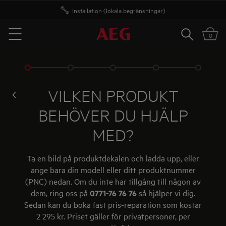
Installation (lokala begränsningar)
Fri frakt över 1000 kr*
Sök
0
Menu
VILKEN PRODUKT
BEHÖVER DU HJÄLP
MED?
Ta en bild på produktdekalen och ladda upp, eller
ange bara din modell eller ditt produktnummer
(PNC) nedan. Om du inte har tillgång till någon av
dem, ring oss på
0771-76 76 76
så hjälper vi dig.
Sedan kan du boka fast pris-reparation som kostar
2 295 kr. Priset gäller för privatpersoner, per