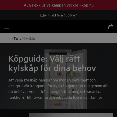
AEGs exklusiva kampanjveckor –
Köp nu
Fri frakt över 1000 kr*
Taste
Kylskåp
Köpguide: Välj rätt
kylskåp för dina behov
Att välja kylskåp handlar om mer än bara mått och
design. I vår köpguide för kylskåp guidar vi dig genom allt
du behöver veta – från energiförbrukning och smarta
funktioner till förvaring och inbyggda lösningar. Jämför
modeller, få tips och gör ett tryggt val anpassat efter ditt
kök och din livsstil.