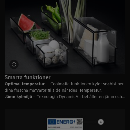
387 liter
– 20 matvarukassar
Tips:
Lämna lite tomt utrymme i kylskåpet så att luften kan
cirkulera för effektiv kylning.
Smarta funktioner
Optimal temperatur
– Coolmatic-funktionen kyler snabbt ner
dina fräscha matvaror tills de når ideal temperatur.
Jämn kylmiljö
– Teknologin DynamicAir behåller en jämn och
optimal temperatur i hela kylskåpet.
Dörrlarm
– om dörren lämnas öppen mer än cirka fem minuter
så larmar skåpet genom att pipa samt att displayen blinkar.
Anpassad förvaring
– CustomFlex®-kylskåpet ger plats åt
varje livsmedel och du kan anpassa dörrfacken efter dina