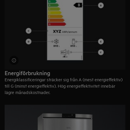
önskemål.
Semesterläge
– Med den här inställningen kan du ha det
tomma kylskåpet stängt men ändå undvika oönskade dofter,
om du åker bort under en längre tid.
Energiförbrukning
Energiklassificeringar sträcker sig från A (mest energieffektiv)
till G (minst energieffektiv). Hög energieffektivitet innebär
lägre månadskostnader.
Tips:
Minska energiförbrukningen genom att placera kylen bort
från värmeavgivande apparater så som element och ugnar.