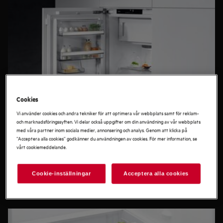
Cookies
Vi använder cookies och andra tekniker för att optimera vår webbplats samt för reklam-
och marknadsföringssyften. Vi delar också uppgifter om din användning av vår webbplats
med våra partner inom sociala medier, annonsering och analys. Genom att klicka på
”Acceptera alla cookies” godkänner du användningen av cookies. För mer information, se
vårt cookiemeddelande.
Utrymme
Börja med att ta reda på vilket utrymme som finns tillgängligt.
Cookie-inställningar
Acceptera alla cookies
Våra höga kylskåp har enastående lagringskapacitet medan
mindre kylskåp är designade för att enkelt passa under en
bänkskiva eller i ett pentry.
Höjd, bredd och djup kan variera. Utforska hela vårt sortiment
för att hitta det kylskåp som bäst lämpar sig hemma hos dig.