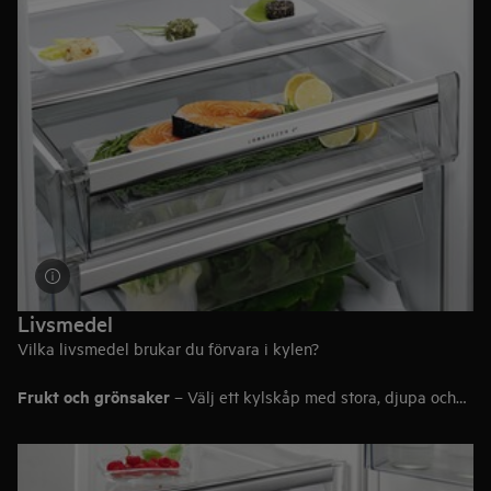
Livsmedel
Vilka livsmedel brukar du förvara i kylen?
Frukt och grönsaker
– Välj ett kylskåp med stora, djupa och
fullt utdragbara lådor.
Kött och fisk
– Kylskåp med en lågtempererad låda kommer
att behålla hållbarheten i fisk- och köttprodukter.