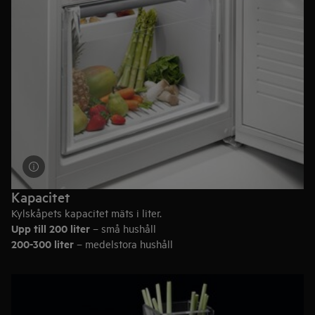
Drycker
– Det är värt att överväga justerbara hyllor, ett
flaskställ eller en inbyggd vinkyl.
Kapacitet
Kylskåpets kapacitet mäts i liter.
Upp till 200 liter
– små hushåll
200-300 liter
– medelstora hushåll
300-400 liter
– stora hushåll
Eller beräknat i matvarukassar:
93 liter
– 5 matvarukassar
200 liter
– 11 matvarukassar