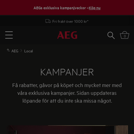
AEGs exklusiva kampanjveckor –
Köp nu
Fri frakt över 1000 kr*
Sök
0
Menu
AEG
Local
KAMPANJER
Få rabatter, gåvor på köpet och mycket mer med
våra exklusiva kampanjer. Sidan uppdateras
löpande för att du inte ska missa något.