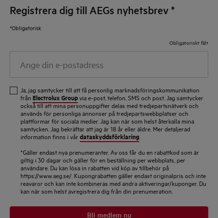
Registrera dig till AEGs nyhetsbrev
*
*Obligatorisk
Obligatoriskt fält
Ange
din
e-
Ja, jag samtycker till att få personlig marknadsföringskommunikation
postadress
Electrolux Group
från
via e-post, telefon, SMS och post. Jag samtycker
också till att mina personuppgifter delas med tredjepartsnätverk och
används för personliga annonser på tredjepartswebbplatser och
plattformar för sociala medier. Jag kan när som helst återkalla mina
samtycken. Jag bekräftar att jag är 18 år eller äldre. Mer detaljerad
dataskyddsförklaring
information finns i vår
.
*Gäller endast nya prenumeranter. Av oss får du en rabattkod som är
giltig i 30 dagar och gäller för en beställning per webbplats, per
användare. Du kan lösa in rabatten vid köp av tillbehör på
https://www.aeg.se/. Kupongrabatten gäller endast originalpris och inte
reavaror och kan inte kombineras med andra aktiveringar/kuponger. Du
kan när som helst avregistrera dig från din prenumeration.
Bli medlem nu