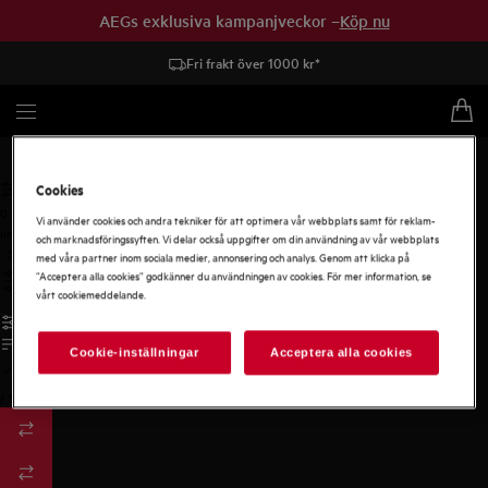
AEGs exklusiva kampanjveckor –
Köp nu
Fri frakt över 1000 kr*
Kyl och frys
Tillbehör kyl och frys
Cookies
0
Vi använder cookies och andra tekniker för att optimera vår webbplats samt för reklam-
undefined
och marknadsföringssyften. Vi delar också uppgifter om din användning av vår webbplats
med våra partner inom sociala medier, annonsering och analys. Genom att klicka på
”Acceptera alla cookies” godkänner du användningen av cookies. För mer information, se
vårt cookiemeddelande.
Cookie-inställningar
Acceptera alla cookies
/
3