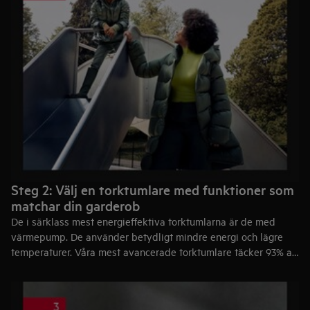
tvättmaskin och torktumlare i ett.
Steg 2: Välj en torktumlare med funktioner som
matchar din garderob
De i särklass mest energieffektiva torktumlarna är de med
värmepump. De använder betydligt mindre energi och lägre
temperaturer. Våra mest avancerade torktumlare täcker 93% av
alla tygtyper och har dedikerade program för bland annat
syntet, jeans, bomull, ull, siden och andra ömtåliga föremål
såsom funktionskläder, dunjackor och täcken.