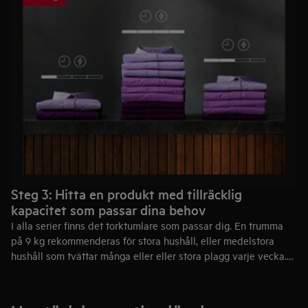
Vi har namngett vårt produktsortiment från 6000-9000-serien.
Kapaciteten i varje serie är kumulativ, så du får en ökande nivå
av klädvård med varje serietilskott. Vår praktiska
serieöversikt
låter dig jämföra serierna och se alla nyckelfunktioner på ett
ögonkast.
Steg 3: Hitta en produkt med tillräcklig
kapacitet som passar dina behov
I alla serier finns det torktumlare som passar dig. En trumma
på 9 kg rekommenderas för stora hushåll, eller medelstora
hushåll som tvättar många eller eller stora plagg varje vecka.
Dess XL-trumma är optimal för dubbla täcken. En trumma på 8
kg är idealisk för medelstora hushåll. För mindre hushåll
passar en trumkapacitet på 7 kg utmärkt.