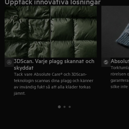
Upptäck innovativa lösningar
BRA ATT VETA: Vår innovativa ProSense®-teknologi (ingår
med varje torktumlare från AEG) använder avancerade fukt-
och temperatursensorer för att justera energiförbrukningen för
stora och små torkmängder.
3DScan. Varje plagg skannat och
Absolu
skyddat
Torktumla
rörelsen 
Tack vare Absolute Care® och 3DScan-
garanterar
teknologin scannas dina plagg och känner
silke inte
av invändig fukt så att alla kläder torkas
jämnt.