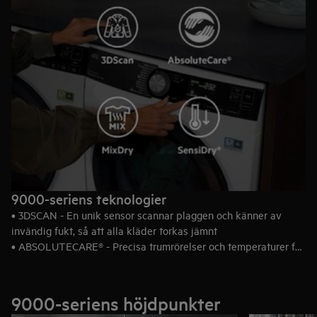
9000-seriens teknologier
• 3DSCAN - En unik sensor scannar plaggen och känner av
invändig fukt, så att alla kläder torkas jämnt
• ABSOLUTECARE® - Precisa trumrörelser och temperaturer för
att säkert torka dina kläder
• MIXDRY - Ingen sortering. Inget krångel. Torka bomull med
syntet
9000-seriens höjdpunkter
• SENSIDRY® - Varsam torkning i lägre temperaturer på samma