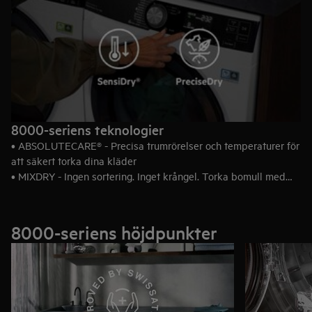
8000-seriens teknologier
• ABSOLUTECARE® - Precisa trumrörelser och temperaturer för
att säkert torka dina kläder
• MIXDRY - Ingen sortering. Inget krångel. Torka bomull med
syntet
• SENSIDRY® - Varsam torkning i lägre temperaturer på samma
tid
8000-seriens höjdpunkter
• PRECISEDRY - Skyddar dina kläder - sparar tid och energi