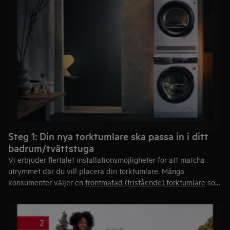
Steg 1: Din nya torktumlare ska passa in i ditt
badrum/tvättstuga
Vi erbjuder flertalet installationsmöjligheter för att matcha
utrymmet där du vill placera din torktumlare. Många
konsumenter väljer en
frontmatad (fristående) torktumlare
som
kan installeras under en arbetsbänk med enkelhet. För varje
torktumlare har vi skapat en matchande tvättmaskin. Om du
har ett begränsat utrymme i ditt hem, varför inte välja en
kombinerad tvätt och tork
som ger dig bekvämligheten av en