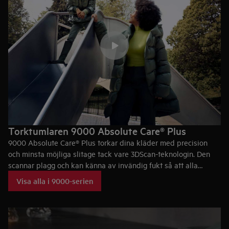
Torktumlaren 9000 Absolute Care® Plus
9000 Absolute Care® Plus torkar dina kläder med precision
och minsta möjliga slitage tack vare 3DScan-teknologin. Den
scannar plagg och kan känna av invändig fukt så att alla
kläder torkas jämnt, även duntäcken och dunjackor.
Visa alla i 9000-serien