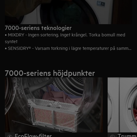
7000-seriens teknologier
• MIXDRY - Ingen sortering. Inget krångel. Torka bomull med
syntet
• SENSIDRY® - Varsam torkning i lägre temperaturer på samma
tid
• PRECISEDRY - Skyddar dina kläder - sparar tid och energi
7000-seriens höjdpunkter
EcoFlow-filter
Trumma