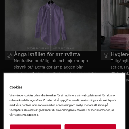
tid
Ånga istället för att tvätta
Hygien
Neutraliserar dålig lukt och mjukar upp
Tillgängl
skrynklor.* Detta gör att plaggen blir
serien. H
enklare att stryka, vilket i sin tur ger mindre
99,9% bak
slitage på tyget.
torkprog
Cookies
Vi använder cookies och andra tekniker för att optimera vår webbplats samt för reklam-
och marknadsföringssyften. Vi delar också uppgifter om din användning av vår webbplats
med våra partner inom sociala medier, annonsering och analys. Genom att klicka på
”Acceptera alla cookies” godkänner du användningen av cookies. För mer information, se
vårt cookiemeddelande.