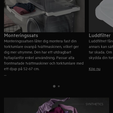
Monteringssats
Luddfilter
Monteringssatsen låter dig montera fast din
Luddfiltret få
torktumlare ovanpå tvättmaskinen, vilket ger
annars kan sät
dig mer utrymme. Den har ett utdragbart
tar skada. Om d
hyllaplanför enkel användning. Passar alla
skydda din tor
frontmatade tvättmaskiner och torktumlare med
ett djup på 52-67 cm.
Köp nu
Köp nu