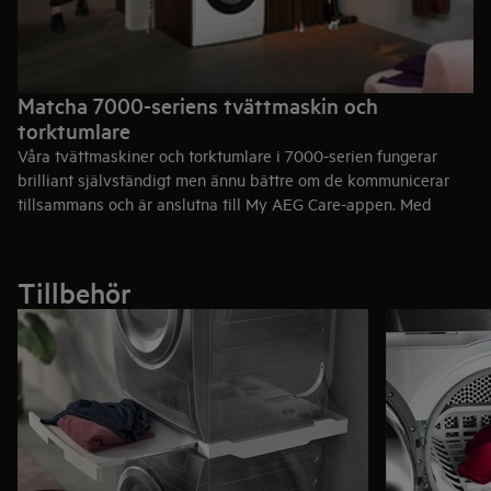
Matcha 7000-seriens tvättmaskin och
torktumlare
Våra tvättmaskiner och torktumlare i 7000-serien fungerar
brilliant självständigt men ännu bättre om de kommunicerar
tillsammans och är anslutna till My AEG Care-appen. Med
deras matchande design och smarta tvättprogram kan de ge
dig en komplett tvättservice.
Notera! För att din tvättmaskin i 7000-serien ska få en perfekt
Tillbehör
match, skaffa en torktumlare i 8000-serien.
Se tvättmaskinerna i 7000-serien
Se torktumlarna i 8000-serien