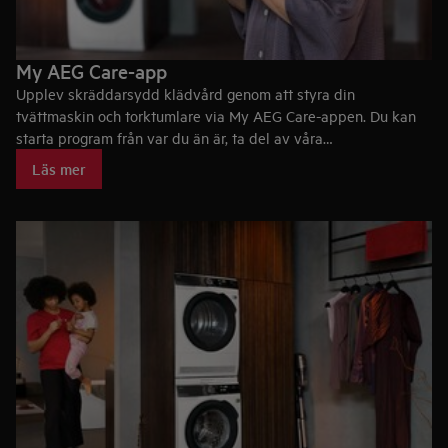
My AEG Care-app
Upplev skräddarsydd klädvård genom att styra din
tvättmaskin och torktumlare via My AEG Care-appen. Du kan
starta program från var du än är, ta del av våra
rekommendationer för favoritplaggen och du får notifikationer
Läs mer
om när din tvätt är klar.