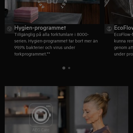
Hygien-programmet
EcoFlow
Tillgänglig på alla torktumlare i 8000-
EcoFlow-fi
serien. Hygien-programmet tar bort mer än
kunna reng
99,9% bakterier och virus under
genom att
torkprogrammet.**
under pro