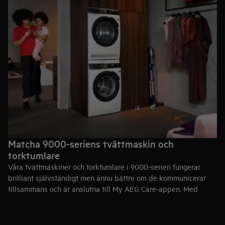
Matcha 9000-seriens tvättmaskin och
torktumlare
Våra tvättmaskiner och torktumlare i 9000-serien fungerar
brilliant självständigt men ännu bättre om de kommunicerar
tillsammans och är anslutna till My AEG Care-appen. Med
deras matchande design och smarta program kan de ge dig en
komplett tvättservice under tre timmar, utan att du ska behöva
sortera innan.