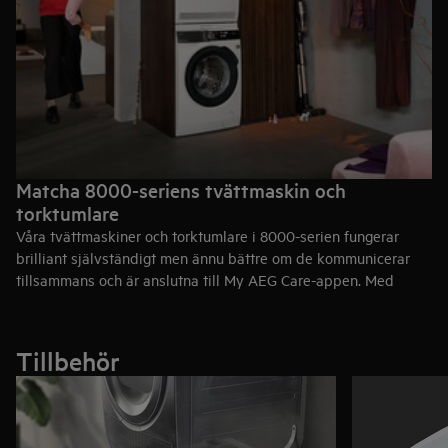
Matcha 8000-seriens tvättmaskin och
torktumlare
Våra tvättmaskiner och torktumlare i 8000-serien fungerar
brilliant självständigt men ännu bättre om de kommunicerar
tillsammans och är anslutna till My AEG Care-appen. Med
deras matchande design och smarta tvättprogram kan de ge
dig en komplett tvättservice.
Tillbehör
Se tvättmaskinerna i 8000-serien
Se torktumlarna i 8000-serien