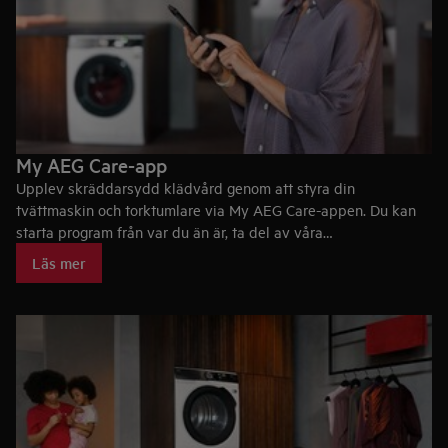
My AEG Care-app
Upplev skräddarsydd klädvård genom att styra din
tvättmaskin och torktumlare via My AEG Care-appen. Du kan
starta program från var du än är, ta del av våra
rekommendationer för favoritplaggen och du får notifikationer
Läs mer
om när din tvätt är klar.