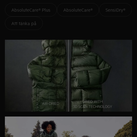
AbsoluteCare® Plus
AbsoluteCare®
SensiDry®
Att tänka på