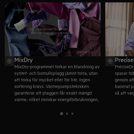
MixDry
Precis
MixDry-programmet torkar en blandning av
PreciseDr
syntet- och bomullsplagg jämnt torra, utan
sparar ti
att torka för mycket eller för lite. Ingen
genom at
sortering krävs. Värmepumpstekniken
baserat p
garanterar att plaggen får exakt mängd
så att var
värme, vilket minskar energiförbrukningen.