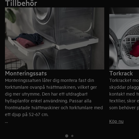
Tillbehör
Se tvättmaskinerna i 9000-serien
Se torktumlarna i 9000-serien
Monteringssats
Torkrack
Monteringssatsen låter dig montera fast din
Torkracket mon
torktumlare ovanpå tvättmaskinen, vilket ger
skyddar plagge
dig mer utrymme. Den har ett utdragbart
kontakt med t
hyllaplanför enkel användning. Passar alla
textilier, skor
frontmatade tvättmaskiner och torktumlare med
som behöver p
ett djup på 52-67 cm.
Köp nu
Köp nu