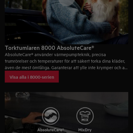
Torktumlaren 8000 AbsoluteCare®
AbsoluteCare® använder värmepumpteknik, precisa
trumrörelser och temperaturer för att säkert torka dina kläder,
även de mest ömtåliga. Garanterar att ylle inte krymper och att
silke inte förlorar sin form. Återställer funktionsklädernas
Visa alla i 8000-serien
vattenavissning och är Woolmark Blue-certifierad.