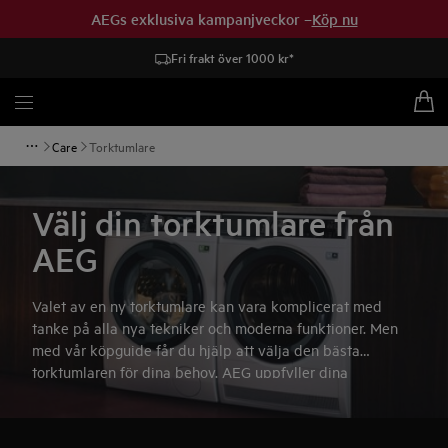
AEGs exklusiva kampanjveckor –
Köp nu
Fri frakt över 1000 kr*
Care
Torktumlare
Välj din torktumlare från
AEG
Valet av en ny torktumlare kan vara komplicerat med
tanke på alla nya tekniker och moderna funktioner. Men
med vår köpguide får du hjälp att välja den bästa
torktumlaren för dina behov. AEG uppfyller dina
förväntningar och mer därtill.