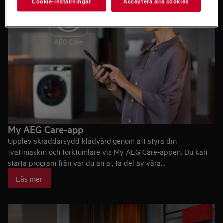
Cookie-inställningar
Acceptera alla cookies
My AEG Care-app
Upplev skräddarsydd klädvård genom att styra din
tvättmaskin och torktumlare via My AEG Care-appen. Du kan
starta program från var du än är, ta del av våra
rekommendationer för favoritplaggen och du får notifikationer
Läs mer
om när din tvätt är klar.