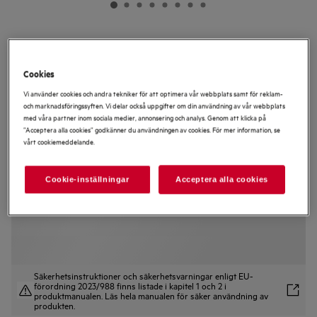
ORC8M321CL
8000 Cooling 360° Kyl-frys 187 cm
Cookies
Vi använder cookies och andra tekniker för att optimera vår webbplats samt för reklam-
och marknadsföringssyften. Vi delar också uppgifter om din användning av vår webbplats
med våra partner inom sociala medier, annonsering och analys. Genom att klicka på
”Acceptera alla cookies” godkänner du användningen av cookies. För mer information, se
vårt cookiemeddelande.
0 (0)
Produktblad
Cookie-inställningar
Acceptera alla cookies
Säkerhetsinstruktioner och säkerhetsvarningar enligt EU-
förordning 2023/988 finns listade i kapitel 1 och 2 i
produktmanualen. Läs hela manualen för säker användning av
produkten.