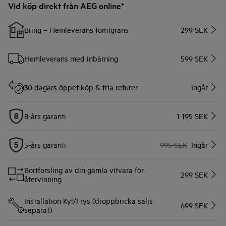
Vid köp direkt från AEG online*
Bring – Hemleverans tomtgräns
299 SEK
Hemleverans med inbärning
599 SEK
30 dagars öppet köp & fria returer
Ingår
8-års garanti
1 195 SEK
5-års garanti
995 SEK
Ingår
Bortforsling av din gamla vitvara för
299 SEK
återvinning
Installation Kyl/Frys (droppbricka säljs
699 SEK
separat)