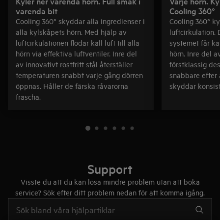
Kyler ner varenda hörn. Full smak i
Varje hörn. Ky
varenda bit
Cooling 360°
Cooling 360° skyddar alla ingredienser i
Cooling 360° k
alla kylskåpets hörn. Med hjälp av
luftcirkulation
luftcirkulationen flödar kall luft till alla
systemet får kall
hörn via effektiva luftventiler. Inre del
hörn. Inre del av
av innovativt rostfritt stål återställer
förstklassig de
temperaturen snabbt varje gång dörren
snabbare efter 
öppnas. Håller de färska råvarorna
skyddar konsist
fräscha.
Support
Visste du att du kan lösa mindre problem utan att boka
service? Sök efter ditt problem nedan för att komma igång.
Skriv här för att söka i supportartiklar