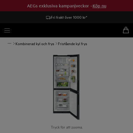
AEGs exklusiva kampanjveckor –
Köp nu
Fri frakt över 1000 kr*
Kombinerad kyl och frys
Fristående kyl frys
Tryck för att zooma.