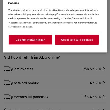
Cookies
Vi använder cookies och andra tekniker för att optimera vår webbplats samt för reklam-
och marknadsföringssyften. Vi delar också uppgifter om din användning av vår webbplats
TR1LV
med våra partner inom sociala medier, annonsering och analys. Genom att klicka på
Teleskopskenor - 1 Nivå
”Acceptera alla cookies” godkänner du användningen av cookies. För mer information, se
vårt cookiemeddelande.
5 (1)
Cookie-inställningar
Acceptera alla cookies
Vid köp direkt från AEG online*
Hemleverans
Från 69 SEK
PostNord ombud
49 SEK
Leverans till paketbox
Från 49 SEK