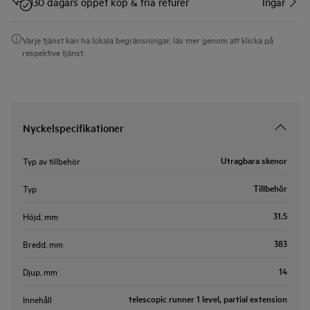
30 dagars öppet köp & fria returer
Ingår
Varje tjänst kan ha lokala begränsningar, läs mer genom att klicka på
respektive tjänst.
Nyckelspecifikationer
Utragbara skenor
Typ av tillbehör
Tillbehör
Typ
31.5
Höjd, mm
383
Bredd, mm
14
Djup, mm
telescopic runner 1 level, partial extension
Innehåll