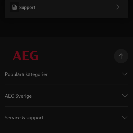
Support
Populära kategorier
Ugnar
Spishällar
AEG Sverige
Diskmaskiner
Torktumlare
AEG i Sverige
Tvättmaskiner
Kampanjer
Service & support
Frysar
Priser & Utmärkelser
Kylskåp
Recept
Felsökning
Kombinerad tvättmaskin och torktumlare