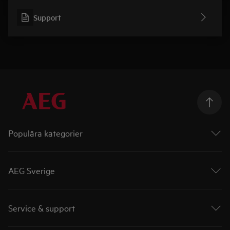
Support
Populära kategorier
Ugnar
Spishällar
AEG Sverige
Diskmaskiner
Torktumlare
AEG i Sverige
Tvättmaskiner
Kampanjer
Service & support
Frysar
Priser & Utmärkelser
Kylskåp
Recept