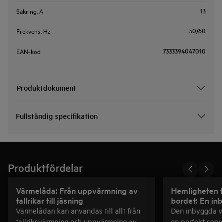
13
Säkring, A
50/60
Frekvens, Hz
7333394047010
EAN-kod
Produktdokument
Fullständig specifikation
Produktfördelar
Värmelåda: Från uppvärmning av
Hemligheten t
tallrikar till jäsning
bordet: En i
Värmelådan kan användas till allt från
Den inbyggda v
tallriksvärmning och uppvärmning av
en perfekt serve