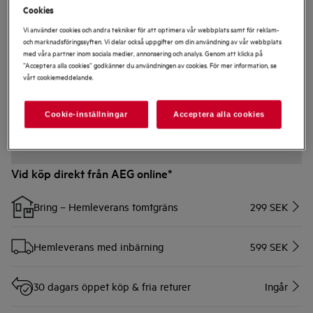
Cookies
Vi använder cookies och andra tekniker för att optimera vår webbplats samt för reklam-
och marknadsföringssyften. Vi delar också uppgifter om din användning av vår webbplats
NKD914B
8000 Värmelåda Inbyggd Svart
med våra partner inom sociala medier, annonsering och analys. Genom att klicka på
”Acceptera alla cookies” godkänner du användningen av cookies. För mer information, se
vårt cookiemeddelande.
0 (0)
Cookie-inställningar
Acceptera alla cookies
Vid köp direkt från AEG online*
Bring – Hemleverans tomtgräns
299 SEK
Hemleverans med inbärning
599 SEK
30 dagars öppet köp & fria returer
Ingår