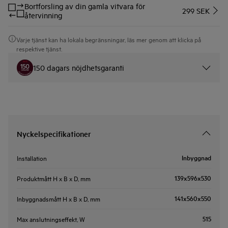
Bortforsling av din gamla vitvara för
299 SEK
återvinning
Varje tjänst kan ha lokala begränsningar, läs mer genom att klicka på
respektive tjänst.
150 dagars nöjdhetsgaranti
Nyckelspecifikationer
Inbyggnad
Installation
139x596x530
Produktmått H x B x D, mm
141x560x550
Inbyggnadsmått H x B x D, mm
515
Max anslutningseffekt, W