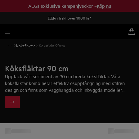
AEGs exklusiva kampanjveckor –
Köp nu
Fri frakt över 1000 kr*
Köksfläktar
Köksfläkt 90cm
Köksfläktar 90 cm
Upptäck vårt sortiment av 90 cm breda köksfläktar. Våra
köksfläktar kombinerar effektiv osuppfångning med stilren
design och finns som vägghängda och inbyggda modeller.
AEG:s större köksfläktar är både praktiska och eleganta, och
höjer kökets helhetskänsla och estetik.