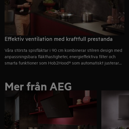
Effektiv ventilation med kraftfull prestanda
Våra största spisfläktar i 90 cm kombinerar stilren design med
anpassningsbara fläkthastigheter, energieffektiva filter och
smarta funktioner som Hob2Hood® som automatiskt justerar
ventilationen efter värmen på hällen. Perfekt för dig som vill
laga mat med både kraft och precision.
Mer från AEG