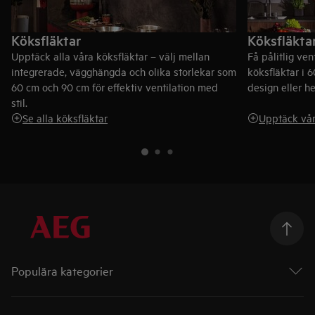
Köksfläktar
Köksfläkta
Upptäck alla våra köksfläktar – välj mellan
Få pålitlig ven
integrerade, vägghängda och olika storlekar som
köksfläktar i 
60 cm och 90 cm för effektiv ventilation med
design eller he
stil.
Se alla köksfläktar
Upptäck vår
Populära kategorier
Ugnar