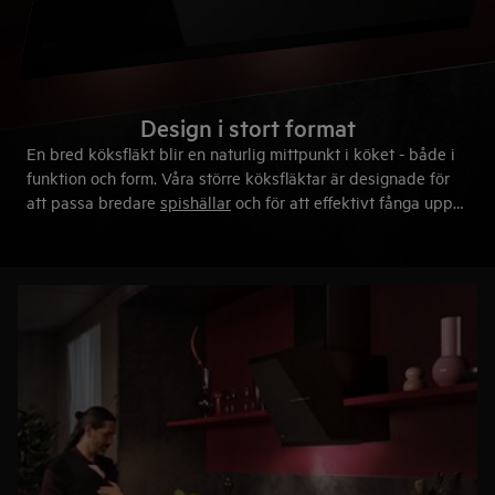
Design i stort format
En bred köksfläkt blir en naturlig mittpunkt i köket - både i
funktion och form. Våra större köksfläktar är designade för
att passa bredare
spishällar
och för att effektivt fånga upp
ånga, fett och matos i stora öppna kök. Skapa en trivsam
miljö för matlagning och umgänge.