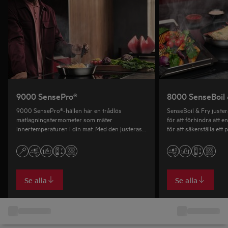
9000 SensePro®
8000 SenseBoil 
9000 SensePro®-hällen har en trådlös
SenseBoil & Fry juste
matlagningstermometer som mäter
för att förhindra att e
innertemperaturen i din mat. Med den justeras
för att säkerställa ett 
dina hällinställningar så att du kan koka, steka
och till och med laga mat med sous vide vid rätt
temperatur.
Se alla
Se alla