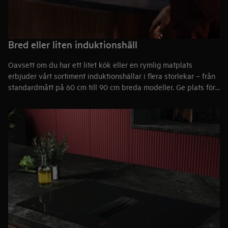
Bred eller liten induktionshäll
Oavsett om du har ett litet kök eller en rymlig matplats
erbjuder vårt sortiment induktionshällar i flera storlekar – från
standardmått på 60 cm till 90 cm breda modeller. Ge plats för
dina kulinariska ambitioner. Komplettera med en
köksfläkt
i en
storlek som matchar din häll.