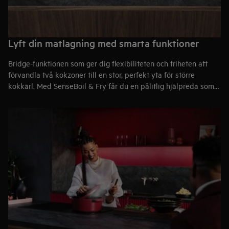
Lyft din matlagning med smarta funktioner
Bridge-funktionen som ger dig flexibiliteten och friheten att
förvandla två kokzoner till en stor, perfekt yta för större
kokkärl. Med SenseBoil & Fry får du en pålitlig hjälpreda som
automatiskt anpassar värmen. Tack vare Hob2Hood®
samarbetar hällen och fläkten sömlöst, så att du kan fokusera
helt på smakerna.