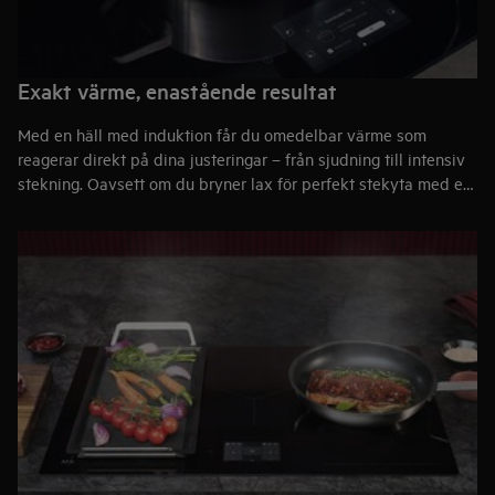
Exakt värme, enastående resultat
Med en häll med induktion får du omedelbar värme som
reagerar direkt på dina justeringar – från sjudning till intensiv
stekning. Oavsett om du bryner lax för
perfekt stekyta med en
plancha
eller smälter choklad med precision ger de
individuella kokzonerna flexibilitet för allt från snabba
middagar till kulinariska utmaningar.