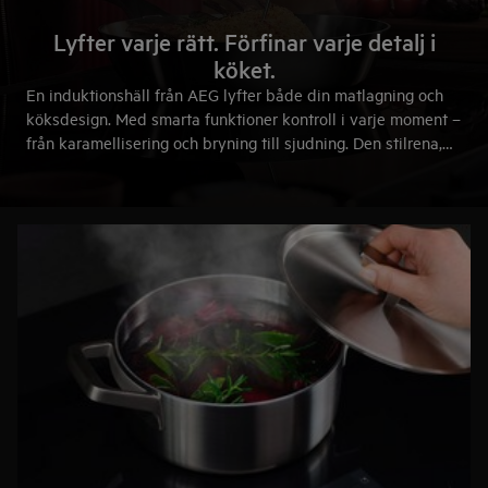
Lyfter varje rätt. Förfinar varje detalj i
köket.
En induktionshäll från AEG lyfter både din matlagning och
köksdesign. Med smarta funktioner kontroll i varje moment –
från karamellisering och bryning till sjudning. Den stilrena,
minimalistiska formen smälter in i det moderna köket. Ett
självklart val för dig som inte kompromissar med vare sig
resultat eller detaljer.