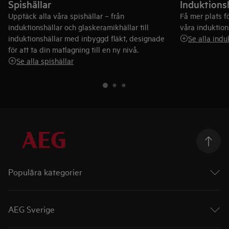
Spishällar
Induktions
Upptäck alla våra spishällar – från
Få mer plats 
induktionshällar och glaskeramikhällar till
våra induktion
induktionshällar med inbyggd fläkt, designade
Se alla indu
för att ta din matlagning till en ny nivå.
Se alla spishällar
Populära kategorier
Ugnar
Spishällar
AEG Sverige
Diskmaskiner
Torktumlare