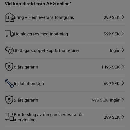
Vid köp direkt från AEG online*
Bring – Hemleverans tomtgräns
299 SEK
Hemleverans med inbärning
599 SEK
30 dagars öppet köp & fria returer
Ingår
8-års garanti
1 195 SEK
Installation Ugn
699 SEK
5-års garanti
995 SEK
Ingår
Bortforsling av din gamla vitvara för
299 SEK
återvinning