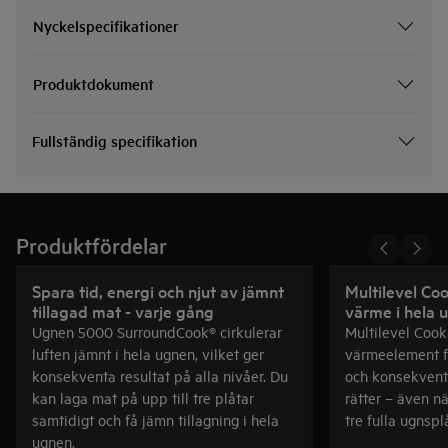
Nyckelspecifikationer
Produktdokument
Fullständig specifikation
Produktfördelar
Spara tid, energi och njut av jämnt
Multilevel Co
tillagad mat - varje gång
värme i hela 
Ugnen 5000 SurroundCook® cirkulerar
Multilevel Cook
luften jämnt i hela ugnen, vilket ger
värmeelement fö
konsekventa resultat på alla nivåer. Du
och konsekvent
kan laga mat på upp till tre plåtar
rätter – även n
samtidigt och få jämn tillagning i hela
tre fulla ugnspl
ugnen.