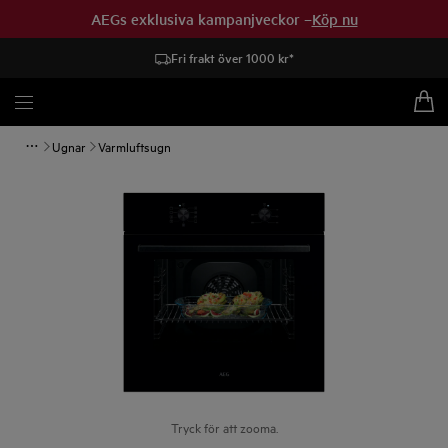
AEGs exklusiva kampanjveckor –
Köp nu
Fri frakt över 1000 kr*
Ugnar
Varmluftsugn
Tryck för att zooma.