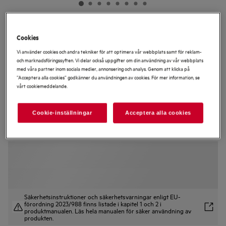
TU5AB10SCK
Cookies
5000 SurroundCook Varmluftsugn
Vi använder cookies och andra tekniker för att optimera vår webbplats samt för reklam-
och marknadsföringssyften. Vi delar också uppgifter om din användning av vår webbplats
med våra partner inom sociala medier, annonsering och analys. Genom att klicka på
”Acceptera alla cookies” godkänner du användningen av cookies. För mer information, se
vårt cookiemeddelande.
3.5 (2)
Cookie-inställningar
Acceptera alla cookies
Produktblad
Säkerhetsinstruktioner och säkerhetsvarningar enligt EU-
förordning 2023/988 finns listade i kapitel 1 och 2 i
produktmanualen. Läs hela manualen för säker användning av
produkten.