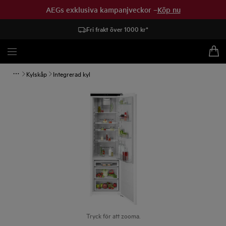
AEGs exklusiva kampanjveckor –
Köp nu
Fri frakt över 1000 kr*
Kylskåp
Integrerad kyl
Tryck för att zooma.