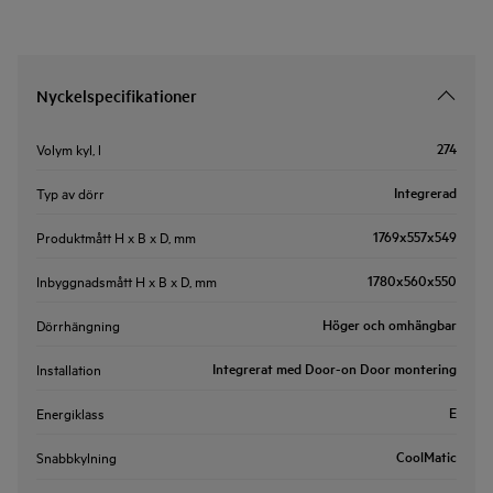
Nyckelspecifikationer
274
Volym kyl, l
Integrerad
Typ av dörr
1769x557x549
Produktmått H x B x D, mm
1780x560x550
Inbyggnadsmått H x B x D, mm
Höger och omhängbar
Dörrhängning
Integrerat med Door-on Door montering
Installation
E
Energiklass
CoolMatic
Snabbkylning