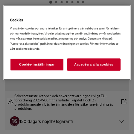
NSK9Z181EC
Cookies
9000 Kylskåp Multiflow cooling
Vi använder cookies och andra tekniker för att optimera vår webbplats samt för reklam-
och marknadsföringssyften. Vi delar också uppgifter om din användning av vår webbplats
med våra partner inom sociala medier, annonsering och analys. Genom att klicka på
”Acceptera alla cookies” godkänner du användningen av cookies. För mer information, se
vårt cookiemeddelande.
3.5 (2)
Cookie-inställningar
Acceptera alla cookies
Produktblad
Säkerhetsinstruktioner och säkerhetsvarningar enligt EU-
förordning 2023/988 finns listade i kapitel 1 och 2 i
produktmanualen. Läs hela manualen för säker användning av
produkten.
150 dagars nöjdhetsgaranti