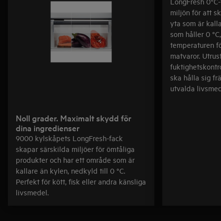
LongFresh 0°C-
miljön för att 
yta som är kall
som håller 0 °C
temperaturen för
matvaror. Utru
fuktighetskontro
ska hålla sig fr
utvalda livsmed
Noll grader. Maximalt skydd för
dina ingredienser
9000 kylskåpets LongFresh-fack
skapar särskilda miljöer för ömtåliga
produkter och har ett område som är
kallare än kylen, nedkyld till 0 °C.
Perfekt för kött, fisk eller andra känsliga
livsmedel.