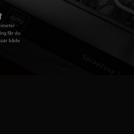
t
timeter
ing får du
assar både