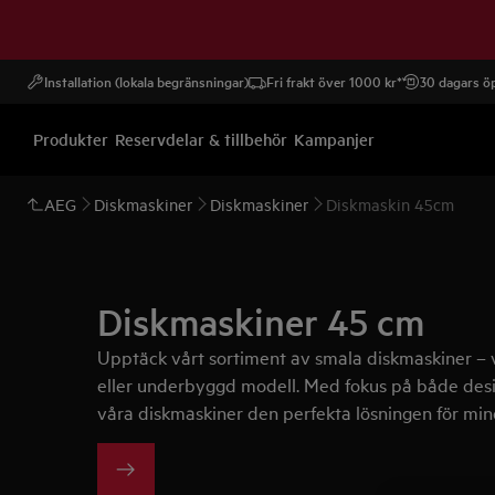
Installation (lokala begränsningar)
Fri frakt över 1000 kr*
30 dagars öp
Produkter
Reservdelar & tillbehör
Kampanjer
AEG
Diskmaskiner
Diskmaskiner
Diskmaskin 45cm
Diskmaskiner 45 cm
Upptäck vårt sortiment av smala diskmaskiner – v
eller underbyggd modell. Med fokus på både desig
våra diskmaskiner den perfekta lösningen för min
funktionellt och snyggt köksutrymme med en liten