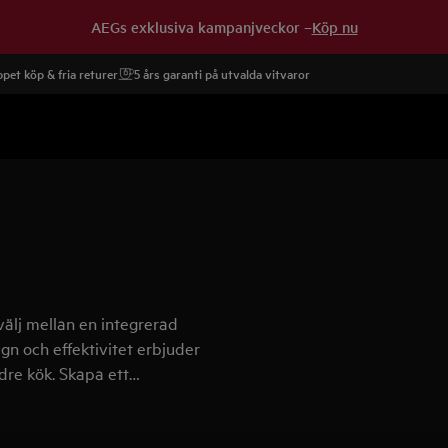
AEGs exklusiva kampanjveckor –
Köp nu
pet köp & fria returer
5 års garanti på utvalda vitvaror
älj mellan en integrerad
n och effektivitet erbjuder
dre kök. Skapa ett
 diskmaskin i 45 cm.