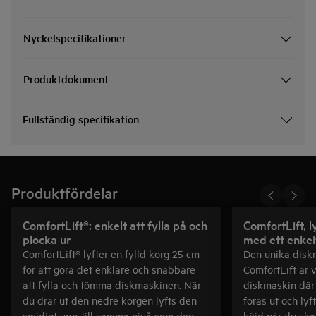
Nyckelspecifikationer
Produktdokument
Fullständig specifikation
Produktfördelar
ComfortLift®: enkelt att fylla på och
ComfortLift, ly
plocka ur
med ett enke
ComfortLift® lyfter en fylld korg 25 cm
Den unika dis
för att göra det enklare och snabbare
ComfortLift är 
att fylla och tömma diskmaskinen. När
diskmaskin där
du drar ut den nedre korgen lyfts den
föras ut och ly
smidigt upp till samma nivå som den
höjd när du ska