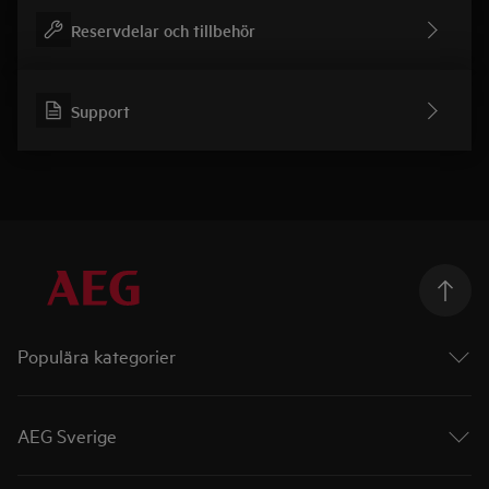
Reservdelar och tillbehör
Support
Populära kategorier
Ugnar
Spishällar
AEG Sverige
Diskmaskiner
Torktumlare
AEG i Sverige