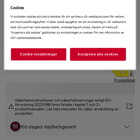
Cookies
Vi använder cookies och andra tekniker för att optimera vår webbplats samt för reklam-
FSE83827P
och marknadsföringssyften. Vi delar också uppgifter om din användning av vår webbplats
9000 60 cm Integrerad Diskmaskin
med våra partner inom sociala medier, annonsering och analys. Genom att klicka på
”Acceptera alla cookies” godkänner du användningen av cookies. För mer information, se
vårt cookiemeddelande.
Cookie-inställningar
Acceptera alla cookies
4.5 (12)
Produktblad
Säkerhetsinstruktioner och säkerhetsvarningar enligt EU-
förordning 2023/988 finns listade i kapitel 1 och 2 i
produktmanualen. Läs hela manualen för säker användning av
produkten.
150 dagars nöjdhetsgaranti