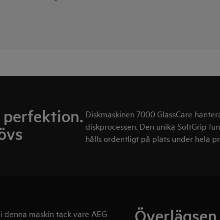
l perfektion.
Diskmaskinen 7000 GlassCare hanterar
diskprocessen. Den unika SoftGrip funkt
övs
hålls ordentligt på plats under hela 
Överlägsen
n i denna maskin tack vare AEG