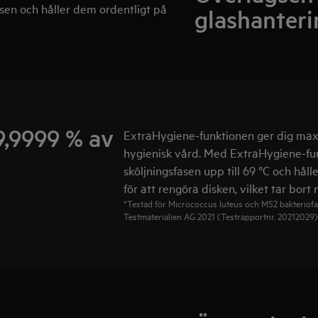
sen och håller dem ordentligt på
glashanteri
9,9999 % av
ExtraHygiene-funktionen ger dig ma
hygienisk vård. Med ExtraHygiene-fun
sköljningsfasen upp till 69 °C och hål
för att rengöra disken, vilket tar bort
*Testad för Micrococcus luteus och MS2 bakteriofag
Testmaterialien AG 2021 (Testrapportnr. 20212029)