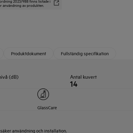
ordning 2023/988 finns listade i
ker användning av produkten.
Produktdokument
Fullständig specifikation
nivå (dB)
Antal kuvert
14
GlassCare
a säker användning och installation.