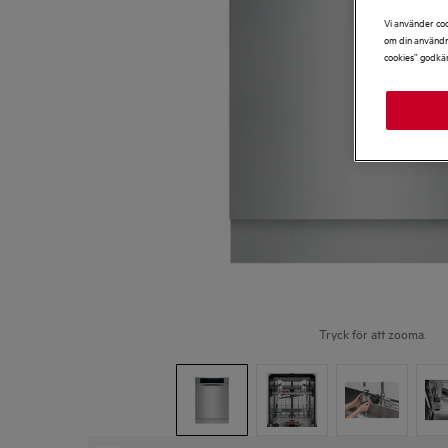
Vi använder coo
om din användni
cookies” godkä
Tryck för att zooma.