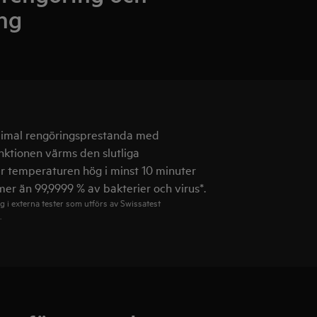
ng
ximal rengöringsprestanda med
ktionen värms den slutliga
ler temperaturen hög i minst 10 minuter
 mer än 99,9999 % av bakterier och virus*.
 i externa tester som utförs av Swissatest
.