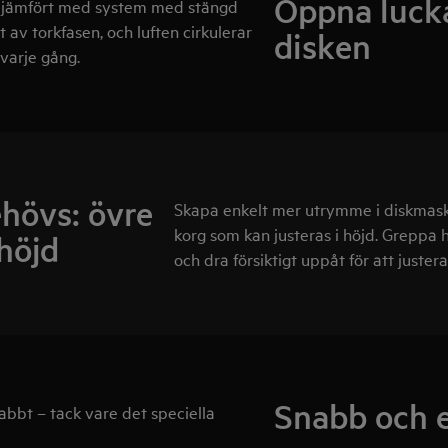
Öppna lucka
tat jämfört med system med stängd
 av torkfasen, och luften cirkulerar
disken
 varje gång.
ehövs: övre
Skapa enkelt mer utrymme i diskmask
korg som kan justeras i höjd. Greppa
höjd
och dra försiktigt uppåt för att juster
Snabb och e
abbt – tack vare det speciella