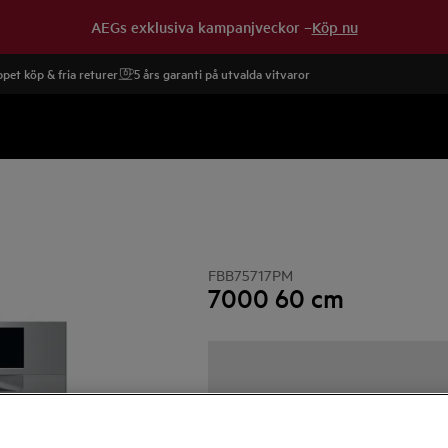
AEGs exklusiva kampanjveckor –
Köp nu
pet köp & fria returer
5 års garanti på utvalda vitvaror
FBB75717PM
7000 60 cm
0 (0)