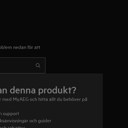
roblem nedan för att
an denna produkt?
r med MyAEG och hitta allt du behöver på
h support
uksanvisningar och guider
och rabatter