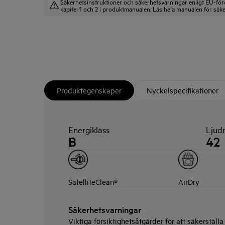
Säkerhetsinstruktioner och säkerhetsvarningar enligt EU-för
kapitel 1 och 2 i produktmanualen. Läs hela manualen för sä
Produktegenskaper
Nyckelspecifikationer
Energiklass
Ljud
B
42
SatelliteClean®
AirDry
Säkerhetsvarningar
Viktiga försiktighetsåtgärder för att säkerställ