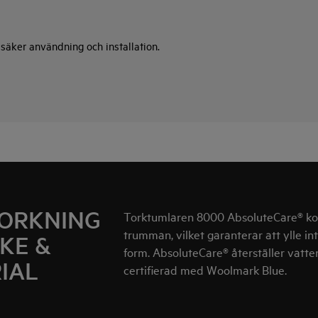
a säker användning och installation.
ORKNING
Torktumlaren 8000 AbsoluteCare® kon
trumman, vilket garanterar att ylle int
LKE &
form. AbsoluteCare® återställer vatte
IAL
certifierad med Woolmark Blue.