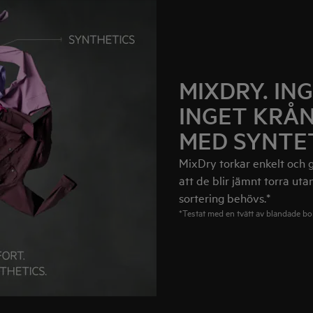
MIXDRY. IN
INGET KRÅ
MED SYNTET
MixDry torkar enkelt och g
att de blir jämnt torra utan
sortering behövs.*
*Testat med en tvätt av blandade bom