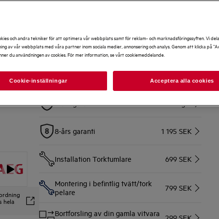
Bring – Hemleverans tomtgräns
299 SEK
kies och andra tekniker för att optimera vår webbplats samt för reklam- och marknadsföringssyften. Vi del
ng av vår webbplats med våra partner inom sociala medier, annonsering och analys. Genom att klicka på ”Ac
Hemleverans med inbärning
599 SEK
nner du användningen av cookies. För mer information, se vårt cookiemeddelande.
30 dagars öppet köp & fria returer
Ingår
Cookie-inställningar
Acceptera alla cookies
5-års garanti
995 SEK
Ingår
8-års garanti
1 195 SEK
Installation Torktumlare
699 SEK
Montering i befintlig tvätt/tork
799 SEK
pelare
rordning
s hela
Bortforsling av din gamla vitvara
299 SEK