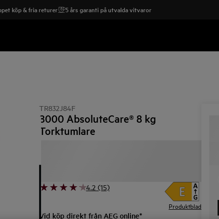
pet köp & fria returer
5 års garanti på utvalda vitvaror
TR832J84F
8000 AbsoluteCare® 8 kg
Torktumlare
4.2 (15)
Produktblad
Vid köp direkt från AEG online*