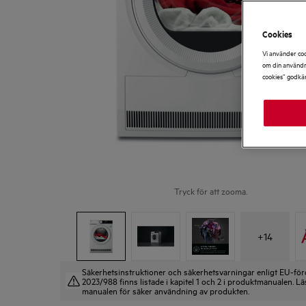
Cookies
Vi använder coo
om din användni
cookies” godkä
Tryck för att zooma.
+
14
Säkerhetsinstruktioner och säkerhetsvarningar enligt EU-fö
2023/988 finns listade i kapitel 1 och 2 i produktmanualen. Lä
manualen för säker användning av produkten.