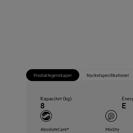
Produktegenskaper
Nyckelspecifikationer
Kapacitet (kg)
Energ
8
E
AbsoluteCare®
MixDry