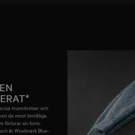
GEN
ERAT*
cisa trumrörelser och
även de mest ömtåliga.
e förlorar sin form.
 och är Woolmark Blue-