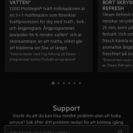
VATTEN*
BORT SKRYN
REFRESH
7000 ProSteam® tvätt-torkmaskinen är
Steam Refresh n
en 3-i-1-tvättmaskin som förenklar
minskar skrynk
tvättprocessen för dig med tvätt-, tork-
25 min, även p
och ångprogram. Ångprogrammet
fintvätt. Och om
använder 96 % mindre vatten* och är
fräsch känsla k
skonsammare än att tvätta, vilket gör
aromatisk ångdo
att kläderna ser fina ut längre.
fräschhet på kor
*Interna tester med 1 kg fyllning på Steam-
programmet kontra Fintvätt-programmet.
*Externt test visar 
en Steam Refresh-c
Support
Visste du att du kan lösa mindre problem utan att boka
service? Sök efter ditt problem nedan för att komma igång.
Skriv här för att söka i supportartiklar