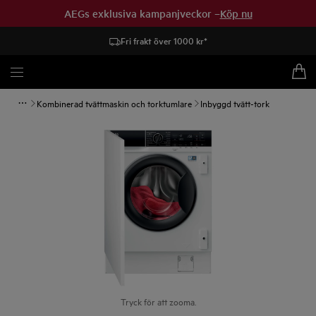
AEGs exklusiva kampanjveckor –
Köp nu
Fri frakt över 1000 kr*
Kombinerad tvättmaskin och torktumlare
Inbyggd tvätt-tork
Tryck för att zooma.