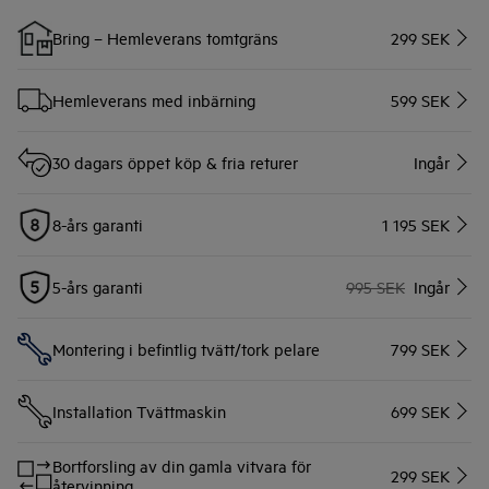
Bring – Hemleverans tomtgräns
299 SEK
Hemleverans med inbärning
599 SEK
30 dagars öppet köp & fria returer
Ingår
8-års garanti
1 195 SEK
5-års garanti
995 SEK
Ingår
Montering i befintlig tvätt/tork pelare
799 SEK
Installation Tvättmaskin
699 SEK
Bortforsling av din gamla vitvara för
299 SEK
återvinning