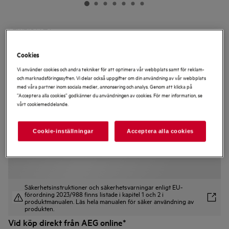
L7WBI864T4
7000 ProSteam® 8 kg
Cookies
Vi använder cookies och andra tekniker för att optimera vår webbplats samt för reklam-
och marknadsföringssyften. Vi delar också uppgifter om din användning av vår webbplats
med våra partner inom sociala medier, annonsering och analys. Genom att klicka på
”Acceptera alla cookies” godkänner du användningen av cookies. För mer information, se
vårt cookiemeddelande.
0 (0)
Produktblad
Cookie-inställningar
Acceptera alla cookies
Säkerhetsinstruktioner och säkerhetsvarningar enligt EU-
förordning 2023/988 finns listade i kapitel 1 och 2 i
produktmanualen. Läs hela manualen för säker användning av
produkten.
Vid köp direkt från AEG online*