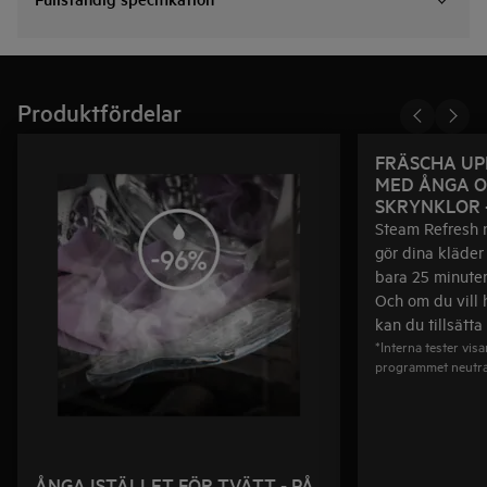
Produktfördelar
FRÄSCHA UP
MED ÅNGA O
SKRYNKLOR -
Steam Refresh n
gör dina kläder
bara 25 minuter
Och om du vill 
kan du tillsätt
*Interna tester vis
programmet neutral
ÅNGA ISTÄLLET FÖR TVÄTT - PÅ