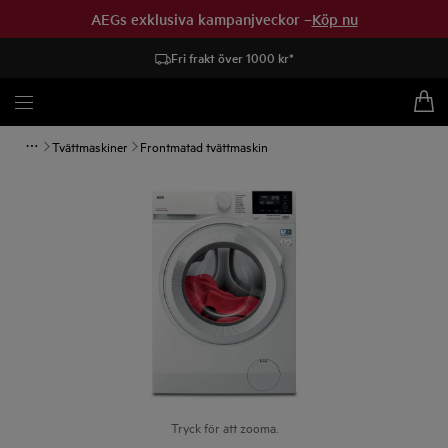
AEGs exklusiva kampanjveckor –
Köp nu
Fri frakt över 1000 kr*
Tvättmaskiner
Frontmatad tvättmaskin
Tryck för att zooma.