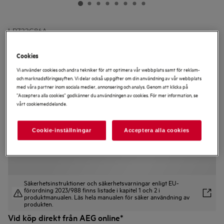
LR722G86A
7000 ProSteam® 8 kg Tvättmaskin
Cookies
Vi använder cookies och andra tekniker för att optimera vår webbplats samt för reklam-
och marknadsföringssyften. Vi delar också uppgifter om din användning av vår webbplats
med våra partner inom sociala medier, annonsering och analys. Genom att klicka på
”Acceptera alla cookies” godkänner du användningen av cookies. För mer information, se
vårt cookiemeddelande.
4.9 (7)
Produktblad
Cookie-inställningar
Acceptera alla cookies
Säkerhetsinstruktioner och säkerhetsvarningar enligt EU-
förordning 2023/988 finns listade i kapitel 1 och 2 i
produktmanualen. Läs hela manualen för säker användning av
produkten.
Vid köp direkt från AEG online*