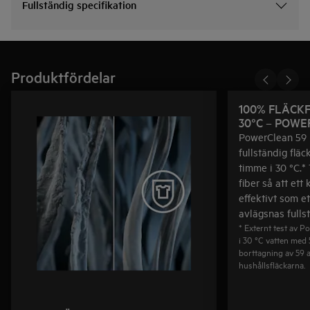
Fullständig specifikation
Produktfördelar
100% FLÄCKFRITT* 
30°C – POWE
PowerClean 59 m
fullständig flä
timme i 30 °C.*
fiber så att ett 
effektivt som et
avlägsnas fullst
* Externt test av
i 30 °C vatten med 
borttagning av 59 a
hushållsfläckarna.