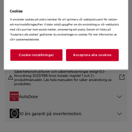
Cookies
LR834L16Q
Vi använder cookies och andra tekniker för att optimera vår webbplats samt för reklam-
8000 PowerCare Autodose 10 kg
och marknadsföringssyften. Vi delar också uppgifter om din användning av vår webbplats
med våra partner inom sociala medier, annonsering och analys. Genom att klicka på
Tvättmaskin
”Acceptera alla cookies” godkänner du användningen av cookies. För mer information, se
vårt cookiemeddelande.
5 (1)
Produktblad
Cookie-inställningar
Acceptera alla cookies
Säkerhetsinstruktioner och säkerhetsvarningar enligt EU-
förordning 2023/988 finns listade i kapitel 1 och 2 i
produktmanualen. Läs hela manualen för säker användning av
produkten.
AutoDose
10 års garanti på invertermotorn