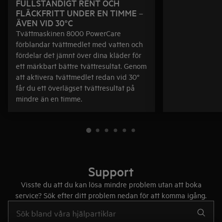
FULLSTÄNDIGT RENT OCH
FLÄCKFRITT UNDER EN TIMME –
ÄVEN VID 30°C
Tvättmaskinen 8000 PowerCare
förblandar tvättmedlet med vatten och
fördelar det jämnt över dina kläder för
ett märkbart bättre tvättresultat. Genom
att aktivera tvättmedlet redan vid 30°
får du ett överlägset tvättresultat på
mindre än en timme.
Support
Visste du att du kan lösa mindre problem utan att boka
service? Sök efter ditt problem nedan för att komma igång.
Skriv här för att söka i supportartiklar