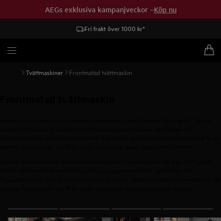
AEGs exklusiva kampanjveckor –
Köp nu
Fri frakt över 1000 kr*
Tvättmaskiner
Frontmatad tvättmaskin
Frontmatad tvättmaskin
Upptäck vårt sortiment av frontmatade tvättmaskiner – med kapacitet från 8 kg till 11 kg och
smarta tvättprogram för snabbtvätt, ömtåliga plagg, stora textilier, sportkläder och
ånguppfräschning. Välj mellan klassiskt vitt med subtila detaljer eller helt svarta modeller för en
enhetlig, tidlös känsla – och få en maskin som förenar design med praktisk funktion.
Upptäck vårt sortiment av frontmatade tvättmaskiner – med kapacitet från 8 kg till 11 kg och
smarta tvättprogram för snabbtvätt, ömtåliga plagg, stora textilier, sportkläder och
ånguppfräschning. Välj mellan klassiskt vitt med subtila detaljer eller helt svarta modeller för en
enhetlig, tidlös känsla – och få en maskin som förenar design med praktisk funktion.
0
av
4