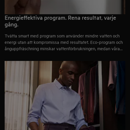
Energieffektiva program. Rena resultat, varje
gång.
Tvätta smart med program som använder mindre vatten och
energi utan att kompromissa med resultatet. Eco‑program och
ånguppfräschning minskar vattenförbrukningen, medan våra
smarta program och sensorer automatiskt justerar tid,
tvättmedel, vatten och energi efter tvättens vikt – för rena,
fräscha kläder på ett enkelt och effektivt sätt.