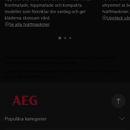
frontmatade, toppmatade och kompakta
utrymmet är b
modeller som förenklar din vardag och ger
tvättmaskiner.
kläderna skonsam vård.
Upptäck vår
Se alla tvättmaskiner
1. Enligt ett internt test med mängden tvättmedel som används till 2 kg tvätt med
AutoDose jämfört med en genomsnittlig manuell dos.
2. Internt test med ett entimmes bomullsprogram i 30°C, där PODS® i UniversalDose-
facket jämförs med PODS® i trumman.
Populära kategorier