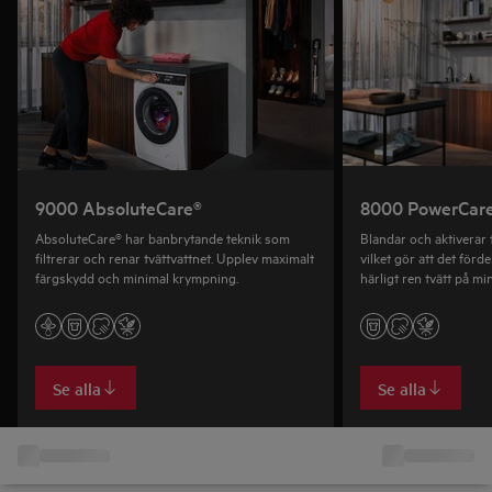
9000 AbsoluteCare®
8000 PowerCar
AbsoluteCare® har banbrytande teknik som
Blandar och aktiverar t
filtrerar och renar tvättvattnet. Upplev maximalt
vilket gör att det förde
färgskydd och minimal krympning.
härligt ren tvätt på m
Se alla
Se alla