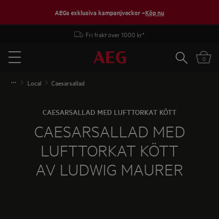
AEGs exklusiva kampanjveckor –
Köp nu
Fri frakt över 1000 kr*
Sök
0
Menu
Local
Caesarsallad
CAESARSALLAD MED LUFTTORKAT KÖTT
CAESARSALLAD MED
LUFTTORKAT KÖTT
AV LUDWIG MAURER