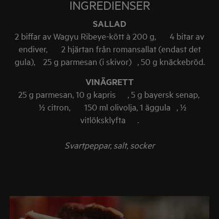
INGREDIENSER
SALLAD
2 biffar av Wagyu Ribeye-kött à 200 g, 4 bitar av
endiver, 2 hjärtan från romansallat (endast det
gula), 25 g parmesan (i skivor) , 50 g knäckebröd.
VINÄGRETT
25 g parmesan, 10 g kapris , 5 g bayersk senap,
½ citron, 150 ml olivolja, 1 äggula , ½
vitlöksklyfta .
Svartpeppar, salt, socker