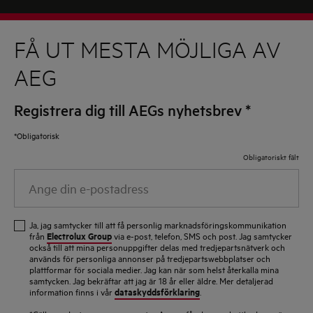
FÅ UT MESTA MÖJLIGA AV
AEG
Registrera dig till AEGs nyhetsbrev
*
*Obligatorisk
Obligatoriskt fält
Ange
din
e-
Ja, jag samtycker till att få personlig marknadsföringskommunikation
postadress
Electrolux Group
från
via e-post, telefon, SMS och post. Jag samtycker
också till att mina personuppgifter delas med tredjepartsnätverk och
används för personliga annonser på tredjepartswebbplatser och
plattformar för sociala medier. Jag kan när som helst återkalla mina
samtycken. Jag bekräftar att jag är 18 år eller äldre. Mer detaljerad
dataskyddsförklaring
information finns i vår
.