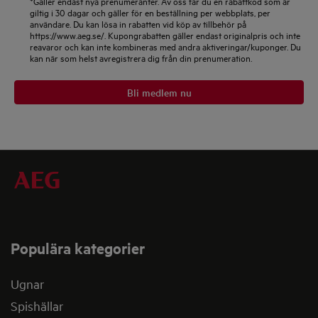
*Gäller endast nya prenumeranter. Av oss får du en rabattkod som är
giltig i 30 dagar och gäller för en beställning per webbplats, per
användare. Du kan lösa in rabatten vid köp av tillbehör på
https://www.aeg.se/. Kupongrabatten gäller endast originalpris och inte
reavaror och kan inte kombineras med andra aktiveringar/kuponger. Du
kan när som helst avregistrera dig från din prenumeration.
Bli medlem nu
Populära kategorier
Ugnar
Spishällar