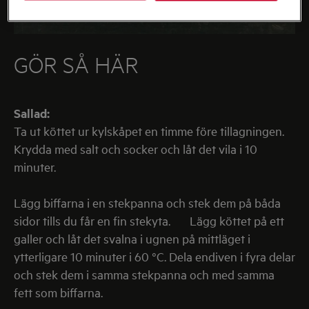
GÖR SÅ HÄR
Sallad:
Ta ut köttet ur kylskåpet en timme före tillagningen.
Krydda med salt och socker och låt det vila i 10
minuter.
Lägg biffarna i en stekpanna och stek dem på båda
sidor tills du får en fin stekyta. Lägg köttet på ett
galler och låt det svalna i ugnen på mittläget i
ytterligare 10 minuter i 60 °C. Dela endiven i fyra delar
och stek dem i samma stekpanna och med samma
fett som biffarna.