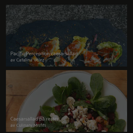
Pacific Perception caesarsallad
av Catalina Vélez
Caesarsallad på rester
av Culinary Misfits