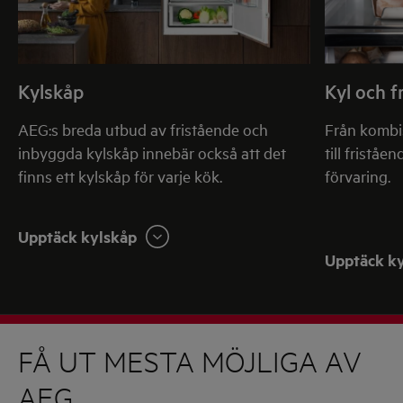
Kylskåp
Kyl och f
AEG:s breda utbud av fristående och
Från kombis
inbyggda kylskåp innebär också att det
till fristå
finns ett kylskåp för varje kök.
förvaring.
Upptäck kylskåp
Upptäck ky
FÅ UT MESTA MÖJLIGA AV
AEG