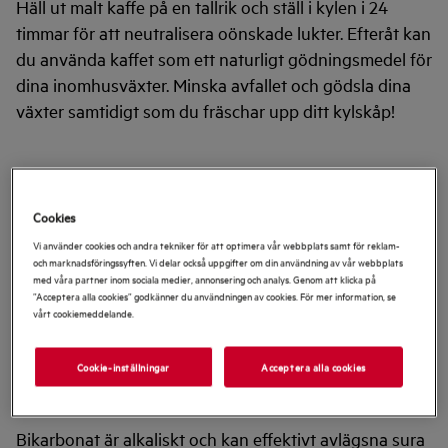
Häll ut malt kaffe på en tallrik och ställ i kylen i 24
timmar för att neutralisera oönskade lukter. Efteråt kan
du använda kaffet som ett naturligt gödningsmedel för
dina inomhusväxter. Minska avfallet och gödsla dina
växter samtidigt som du fräschar upp ditt kylskåp!
2. ANVÄNDA TEPÅSAR
Cookies
Te innehåller tanniner som med dess naturliga
Vi använder cookies och andra tekniker för att optimera vår webbplats samt för reklam-
antibakteriella egenskaper kan bekämpa bakterier i
och marknadsföringssyften. Vi delar också uppgifter om din användning av vår webbplats
kylen. Tebladens porösa struktur hjälper också till att
med våra partner inom sociala medier, annonsering och analys. Genom att klicka på
”Acceptera alla cookies” godkänner du användningen av cookies. För mer information, se
absorbera och neutralisera lukter. Placera dina
vårt cookiemeddelande.
använda tepåsar i en skål i kylen.
Cookie-inställningar
Acceptera alla cookies
3. BIKARBONAT
Bikarbonat är alkaliskt och kan effektivt avlägsna sura