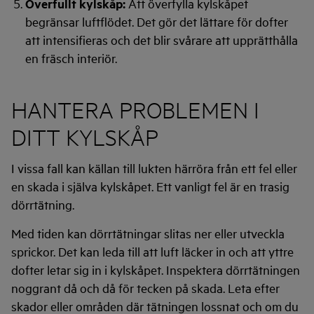
Överfullt kylskåp:
Att överfylla kylskåpet
begränsar luftflödet. Det gör det lättare för dofter
att intensifieras och det blir svårare att upprätthålla
en fräsch interiör.
HANTERA PROBLEMEN I
DITT KYLSKÅP
I vissa fall kan källan till lukten härröra från ett fel eller
en skada i själva kylskåpet. Ett vanligt fel är en trasig
dörrtätning.
Med tiden kan dörrtätningar slitas ner eller utveckla
sprickor. Det kan leda till att luft läcker in och att yttre
dofter letar sig in i kylskåpet. Inspektera dörrtätningen
noggrant då och då för tecken på skada. Leta efter
skador eller områden där tätningen lossnat och om du