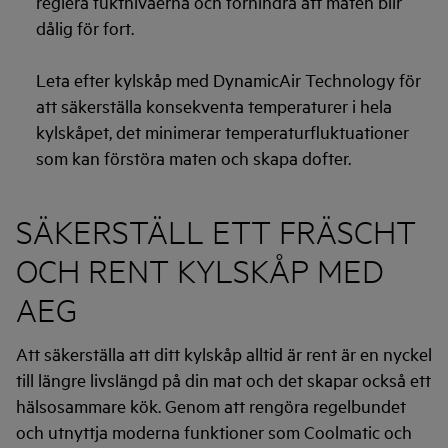
reglera fuktnivåerna och förhindra att maten blir
dålig för fort.
Leta efter kylskåp med DynamicAir Technology för
att säkerställa konsekventa temperaturer i hela
kylskåpet, det minimerar temperaturfluktuationer
som kan förstöra maten och skapa dofter.
SÄKERSTÄLL ETT FRÄSCHT
OCH RENT KYLSKÅP MED
AEG
Att säkerställa att ditt kylskåp alltid är rent är en nyckel
till längre livslängd på din mat och det skapar också ett
hälsosammare kök. Genom att rengöra regelbundet
och utnyttja moderna funktioner som Coolmatic och