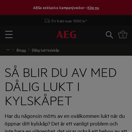
AEGs exklusiva kampanjveckor –
Köp nu
Fri frakt över 1000 kr*
Sök
0
Menu
Blogg
Dålig lukt kylskåp
SÅ BLIR DU AV MED
DÅLIG LUKT I
KYLSKÅPET
Har du någonsin mötts av en ovälkommen lukt när du
öppnar ditt kylskåp? Det är ett vanligt problem och
inte bara en olägenhet, det visar också ett behov av att